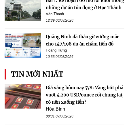
Bài 1: Kế hoạch 66 mở lối khơi thông
những dự án tồn đọng ở Hạc Thành
Văn Thanh
12:39 06/08/2026
Quảng Ninh đã tháo gỡ vướng mắc
cho 147/198 dự án chậm tiến độ
Hoàng Hưng
10:33 06/08/2026
TIN MỚI NHẤT
Giá vàng hôm nay 7/8: Vàng bứt phá
vượt 4.200 USD/ounce rồi chững lại,
có nên xuống tiền?
Hòa Bình
08:31 07/08/2026