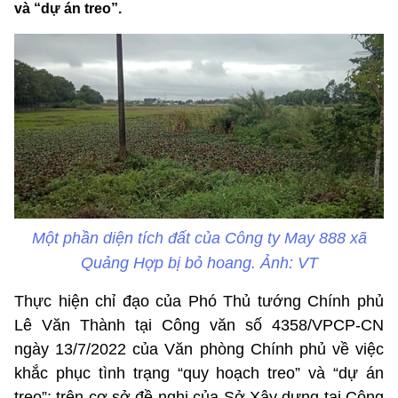
và “dự án treo”.
Một phần diện tích đất của Công ty May 888 xã
Quảng Hợp bị bỏ hoang. Ảnh: VT
Thực hiện chỉ đạo của Phó Thủ tướng Chính phủ
Lê Văn Thành tại Công văn số 4358/VPCP-CN
ngày 13/7/2022 của Văn phòng Chính phủ về việc
khắc phục tình trạng “quy hoạch treo” và “dự án
treo”; trên cơ sở đề nghị của Sở Xây dựng tại Công