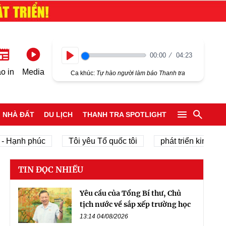
00:00
04:23
Play
o in
Media
Ca khúc:
Tự hào người làm báo Thanh tra
NHÀ ĐẤT
DU LỊCH
THANH TRA SPOTLIGHT
h phúc
Tôi yêu Tổ quốc tôi
phát triển kinh tế tư nhân
TIN ĐỌC NHIỀU
Yêu cầu của Tổng Bí thư, Chủ
tịch nước về sắp xếp trường học
13:14 04/08/2026