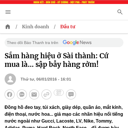
/
/
Kinh doanh
Đầu tư
Theo dõi Báo Thanh tra trên
Sắm hàng hiệu ở Sài thành: Cứ
mua là... sập bẫy hàng rởm!
Thứ tư, 06/01/2016 - 16:01
Đồng hồ đeo tay, túi xách, giày dép, quần áo, mắt kính,
điện thoại, nước hoa... giả mạo các nhãn hiệu nổi tiếng
nước ngoài như Gucci, Lacoste, LV, Nike, Tommy,
Adidas, Puma, Hard Rock, North Face... đã được bày