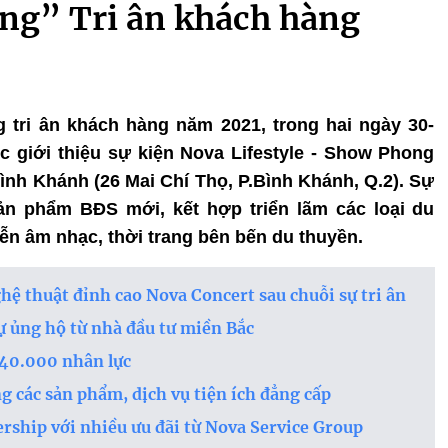
ng” Tri ân khách hàng
ng tri ân khách hàng năm 2021, trong hai ngày 30-
ục giới thiệu sự kiện Nova Lifestyle - Show Phong
ình Khánh (26 Mai Chí Thọ, P.Bình Khánh, Q.2). Sự
ản phẩm BĐS mới, kết hợp triển lãm các loại du
iễn âm nhạc, thời trang bên bến du thuyền.
hệ thuật đỉnh cao Nova Concert sau chuỗi sự tri ân
ự ủng hộ từ nhà đầu tư miền Bắc
 40.000 nhân lực
 các sản phẩm, dịch vụ tiện ích đẳng cấp
ship với nhiều ưu đãi từ Nova Service Group