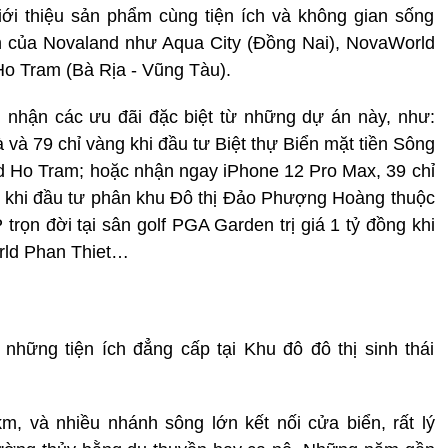
ới thiệu sản phẩm cùng tiện ích và không gian sống
n của Novaland như Aqua City (Đồng Nai), NovaWorld
o Tram (Bà Rịa - Vũng Tàu).
 nhận các ưu đãi đặc biệt từ những dự án này, như:
à và 79 chỉ vàng khi đầu tư Biệt thự Biển mặt tiền Sông
d Ho Tram; hoặc nhận ngay iPhone 12 Pro Max, 39 chỉ
ệu khi đầu tư phân khu Đô thị Đảo Phượng Hoàng thuộc
trọn đời tại sân golf PGA Garden trị giá 1 tỷ đồng khi
orld Phan Thiet…
những tiện ích đẳng cấp tại Khu đô đô thị sinh thái
, và nhiều nhánh sông lớn kết nối cửa biển, rất lý