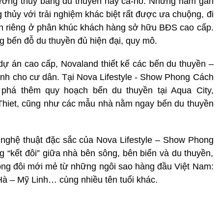
ường thủy bằng du thuyền hay ca-nô. Những năm gần
hủy với trải nghiệm khác biệt rất được ưa chuộng, đi
ền riêng ở phân khúc khách hàng sở hữu BĐS cao cấp.
g bến đỗ du thuyền đủ hiện đại, quy mô.
ự án cao cấp, Novaland thiết kế các bến du thuyền –
ành cho cư dân. Tại Nova Lifestyle - Show Phong Cách
phá thêm quy hoạch bến du thuyền tại Aqua City,
hiet, cũng như các mẫu nhà nằm ngay bến du thuyền
 nghệ thuật đặc sắc của Nova Lifestyle – Show Phong
“kết đôi” giữa nhà bên sông, bên biển và du thuyền,
ong đôi mới mẻ từ những ngôi sao hàng đầu Việt Nam:
à – Mỹ Linh… cùng nhiều tên tuổi khác.