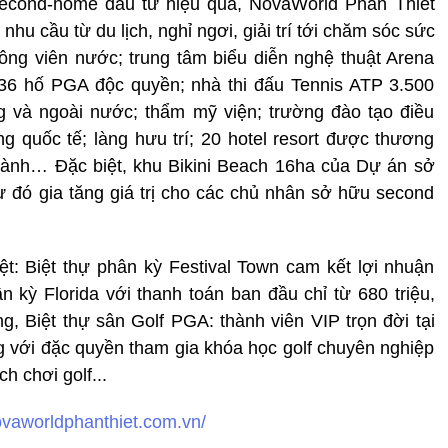
second-home đầu tư hiệu quả, NovaWorld Phan Thiet
 nhu cầu từ du lịch, nghỉ ngơi, giải trí tới chăm sóc sức
công viên nước; trung tâm biểu diễn nghệ thuật Arena
 36 hố PGA độc quyền; nhà thi đấu Tennis ATP 3.500
ng và ngoài nước; thẩm mỹ viện; trường đào tạo điều
ng quốc tế; làng hưu trí; 20 hotel resort được thương
 hành… Đặc biệt, khu Bikini Beach 16ha của Dự án sở
 đó gia tăng giá trị cho các chủ nhân sở hữu second
ệt: Biệt thự phân kỳ Festival Town cam kết lợi nhuận
 kỳ Florida với thanh toán ban đầu chỉ từ 680 triệu,
g, Biệt thự sân Golf PGA: thành viên VIP trọn đời tại
ng với đặc quyền tham gia khóa học golf chuyên nghiệp
h chơi golf...
novaworldphanthiet.com.vn/