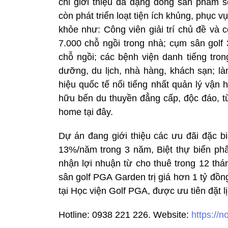
chỉ giới thiệu đa dạng dòng sản phẩm 
còn phát triển loạt tiện ích khủng, phục vụ
khỏe như: Công viên giải trí chủ đề và 
7.000 chỗ ngồi trong nhà; cụm sân golf
chỗ ngồi; các bệnh viện danh tiếng tro
dưỡng, du lịch, nhà hàng, khách sạn; là
hiệu quốc tế nổi tiếng nhất quản lý vận
hữu bến du thuyền đẳng cấp, độc đáo, từ
home tại đây.
Dự án đang giới thiệu các ưu đãi đặc bi
13%/năm trong 3 năm, Biệt thự biển phân
nhận lợi nhuận từ cho thuê trong 12 thán
sân golf PGA Garden trị giá hơn 1 tỷ đồ
tại Học viện Golf PGA, được ưu tiên đặt lịc
Hotline: 0938 221 226. Website:
https://