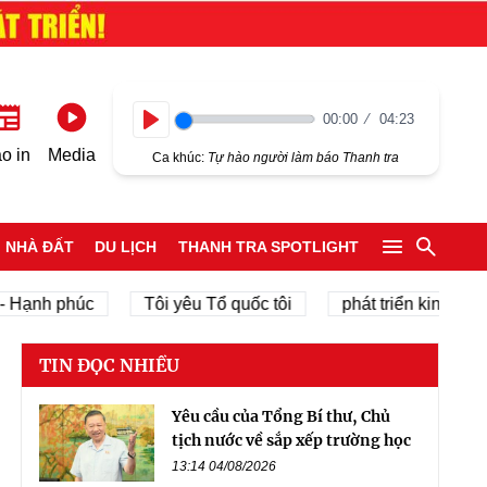
00:00
04:23
Play
o in
Media
Ca khúc:
Tự hào người làm báo Thanh tra
NHÀ ĐẤT
DU LỊCH
THANH TRA SPOTLIGHT
ạnh phúc
Tôi yêu Tổ quốc tôi
phát triển kinh tế tư nh
TIN ĐỌC NHIỀU
Yêu cầu của Tổng Bí thư, Chủ
tịch nước về sắp xếp trường học
13:14 04/08/2026