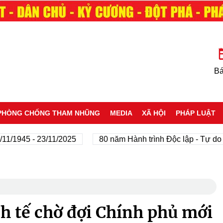
Bá
PHÒNG CHỐNG THAM NHŨNG
MEDIA
XÃ HỘI
PHÁP LUẬT
945 - 23/11/2025
80 năm Hành trình Độc lập - Tự do - H
h tế chờ đợi Chính phủ mới