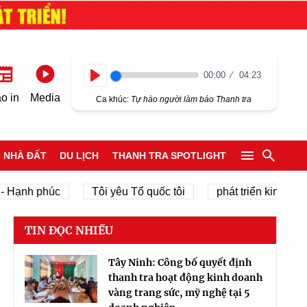
00:00
04:23
Play
o in
Media
Ca khúc:
Tự hào người làm báo Thanh tra
NHÀ ĐẤT
DU LỊCH
THANH TRA SPOTLIGHT
ạnh phúc
Tôi yêu Tổ quốc tôi
phát triển kinh tế tư nh
TIN ĐỌC NHIỀU
Tây Ninh: Công bố quyết định
thanh tra hoạt động kinh doanh
vàng trang sức, mỹ nghệ tại 5