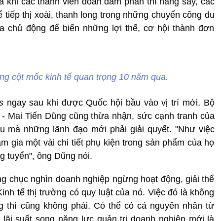
xa khi các thành viên đoàn đàm phán thì hăng say, các
ể tiếp thị xoài, thanh long trong những chuyến công du
a chủ động để biến những lợi thế, cơ hội thành đơn
ng cột mốc kinh tế quan trọng 10 năm qua.
s
ngay sau khi được Quốc hội bầu vào vị trí mới, Bộ
- Mai Tiến Dũng cũng thừa nhận, sức cạnh tranh của
ều mà những lãnh đạo mới phải giải quyết. "Như việc
 gia một vài chi tiết phụ kiện trong sản phẩm của họ
g tuyển", ông Dũng nói.
g chục nghìn doanh nghiệp ngừng hoạt động, giải thể
Kinh tế thị trường có quy luật của nó. Việc đó là không
ng thì cũng không phải. Có thể có cả nguyên nhân từ
 lãi suất song năng lực quản trị doanh nghiệp mới là