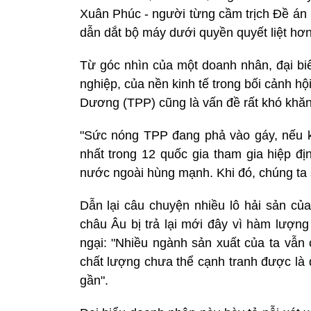
Xuân Phúc - người từng cầm trịch Đề án 
dẫn dắt bộ máy dưới quyền quyết liệt hơn 
Từ góc nhìn của một doanh nhân, đại b
nghiệp, của nền kinh tế trong bối cảnh hộ
Dương (TPP) cũng là vấn đề rất khó khăn
"Sức nóng TPP đang phả vào gáy, nếu kh
nhất trong 12 quốc gia tham gia hiệp đ
nước ngoài hùng mạnh. Khi đó, chúng ta s
Dẫn lại câu chuyện nhiều lô hải sản củ
châu Âu bị trả lại mới đây vì hàm lượn
ngại: "Nhiều ngành sản xuất của ta vẫn 
chất lượng chưa thể cạnh tranh được là 
gần".