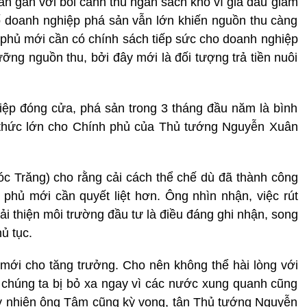
cần gắn với bối cảnh thu ngân sách khó vì giá dầu giảm
 doanh nghiệp phá sản vẫn lớn khiến nguồn thu càng
 phủ mới cần có chính sách tiếp sức cho doanh nghiệp
ưỡng nguồn thu, bởi đây mới là đối tượng trả tiền nuôi
iệp đóng cửa, phá sản trong 3 tháng đầu năm là bình
 thức lớn cho Chính phủ của Thủ tướng Nguyễn Xuân
óc Trăng) cho rằng cải cách thể chế dù đã thành công
hủ mới cần quyết liệt hơn. Ông nhìn nhận, việc rút
cải thiện môi trường đầu tư là điều đáng ghi nhận, song
ủ tục.
 mới cho tăng trưởng. Cho nên không thể hài lòng với
à chúng ta bị bỏ xa ngay vì các nước xung quanh cũng
Tuy nhiên ông Tâm cũng kỳ vọng, tân Thủ tướng Nguyễn