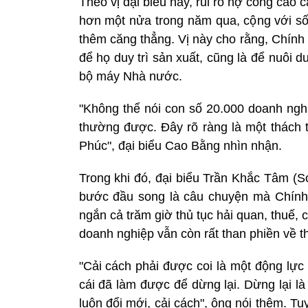
Theo vị đại biểu này, rủi ro nợ công cao 
hơn một nửa trong năm qua, cộng với số
thêm căng thẳng. Vị này cho rằng, Chính
để họ duy trì sản xuất, cũng là để nuôi d
bộ máy Nhà nước.
"Không thể nói con số 20.000 doanh ngh
thường được. Đây rõ ràng là một thách
Phúc", đại biểu Cao Bằng nhìn nhận.
Trong khi đó, đại biểu Trần Khắc Tâm (S
bước đầu song là câu chuyện mà Chính p
ngắn cả trăm giờ thủ tục hải quan, thuế, 
doanh nghiệp vẫn còn rất than phiền về th
"Cải cách phải được coi là một động lực
cái đã làm được để dừng lại. Dừng lại l
luôn đổi mới, cải cách", ông nói thêm. 