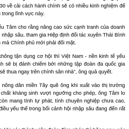
30 về cải cách hành chính sẽ có nhiều kinh nghiệm để
trong lĩnh vực này.
iểu Tâm cho rằng nâng cao sức cạnh tranh của doanh
i nhập sâu, tham gia Hiệp định đối tác xuyên Thái Bình
 mà Chính phủ mới phải đối mặt.
ông tận dụng cơ hội thì Việt Nam - nền kinh tế yếu
ịnh sẽ bị đánh chiếm bởi những tập đoàn đa quốc gia
ẽ thua ngay trên chính sân nhà”, ông quả quyết.
a nông dân miền Tây quê ông khi xuất vào thị trường
g chất kháng sinh vượt ngưỡng cho phép, ông Tâm lo
còn mang tính tự phát, tính chuyên nghiệp chưa cao,
điều yếu thế trong bối cảnh hội nhập sâu đang đến rất