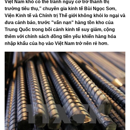
Việt Nam khó có thể tránh nguy cơ trở thành thị
trường tiêu thụ,” chuyên gia kinh tế Bùi Ngọc Sơn,
Viện Kinh tế và Chính trị Thế giới không khỏi lo ngại và
đưa cảnh báo, trước "vấn nạn" hàng tồn kho của
Trung Quốc trong bối cảnh kinh tế suy giảm, cộng
thêm với chính sách đồng tiền yếu khiến hàng hóa
nhập khẩu của họ vào Việt Nam trở nên rẻ hơn.