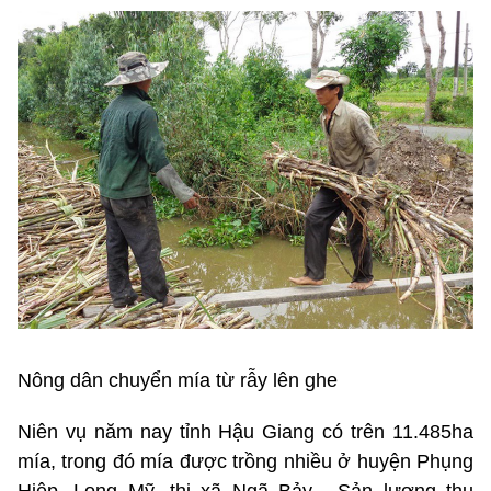
Nông dân chuyển mía từ rẫy lên ghe
Niên vụ năm nay tỉnh Hậu Giang có trên 11.485ha
mía, trong đó mía được trồng nhiều ở huyện Phụng
Hiệp, Long Mỹ, thị xã Ngã Bảy... Sản lượng thu