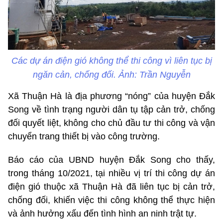
Các dự án điện gió không thể thi công vì liên tục bị
ngăn cản, chống đối. Ảnh: Trần Nguyễn
Xã Thuận Hà là địa phương “nóng” của huyện Đắk
Song về tình trạng người dân tụ tập cản trở, chống
đối quyết liệt, không cho chủ đầu tư thi công và vận
chuyển trang thiết bị vào công trường.
Báo cáo của UBND huyện Đắk Song cho thấy,
trong tháng 10/2021, tại nhiều vị trí thi công dự án
điện gió thuộc xã Thuận Hà đã liên tục bị cản trở,
chống đối, khiến việc thi công không thể thực hiện
và ảnh hưởng xấu đến tình hình an ninh trật tự.