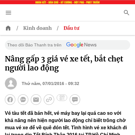
/
/
Kinh doanh
Đầu tư
Theo dõi Báo Thanh tra trên
Nâng gấp 3 giá vé xe tết, bắt chẹt
người lao động
Thứ năm, 07/01/2016 - 09:32
Vé tàu tết đã bán hết, vé máy bay lại quá cao so với
khả năng nên hiện người lao động chỉ biết trông chờ
mua vé xe để về quê đón tết. Tình hình vé xe khách đi
lại trong dịp Tết Bính Thân 2016 tại TP.Hồ Chí Minh