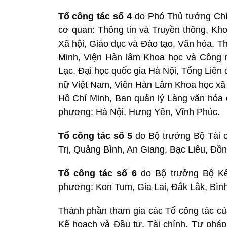
Tổ công tác
số
4
do Phó Thủ tướng Chí
cơ quan: Thông tin và Truyền thông, Kh
Xã hội, Giáo dục và Đào tạo, Văn hóa, T
Minh, Viện Hàn lâm Khoa học và Công 
Lạc, Đại học quốc gia Hà Nội, Tổng Liên
nữ Việt Nam, Viên Hàn Lâm Khoa học xã
Hồ Chí Minh, Ban quản lý Làng văn hóa 
phương: Hà Nội, Hưng Yên, Vĩnh Phúc.
Tổ công tác số 5
do Bộ trưởng Bộ Tài c
Trị, Quảng Bình, An Giang, Bạc Liêu, Đồ
Tổ
công tác số
6
do Bộ trưởng Bộ Kế 
phương: Kon Tum, Gia Lai, Đắk Lắk, Bì
Thành phần tham gia các Tổ công tác củ
Kế hoạch và Đầu tư, Tài chính, Tư pháp