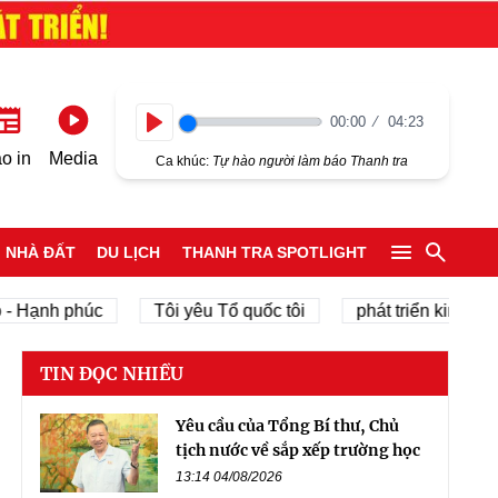
00:00
04:23
Play
o in
Media
Ca khúc:
Tự hào người làm báo Thanh tra
NHÀ ĐẤT
DU LỊCH
THANH TRA SPOTLIGHT
ạnh phúc
Tôi yêu Tổ quốc tôi
phát triển kinh tế tư nh
TIN ĐỌC NHIỀU
Yêu cầu của Tổng Bí thư, Chủ
tịch nước về sắp xếp trường học
13:14 04/08/2026