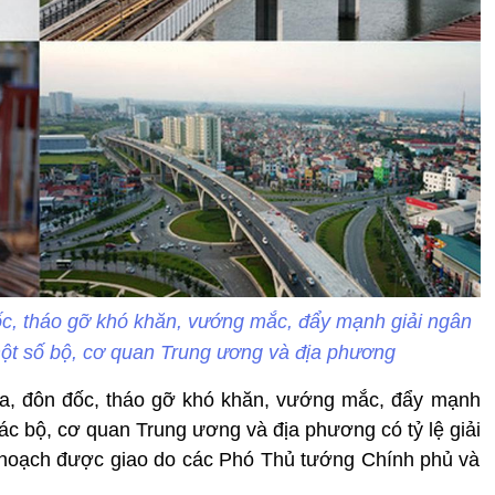
đốc, tháo gỡ khó khăn, vướng mắc, đẩy mạnh giải ngân
ột số bộ, cơ quan Trung ương và địa phương
tra, đôn đốc, tháo gỡ khó khăn, vướng mắc, đẩy mạnh
ác bộ, cơ quan Trung ương và địa phương có tỷ lệ giải
hoạch được giao do các Phó Thủ tướng Chính phủ và