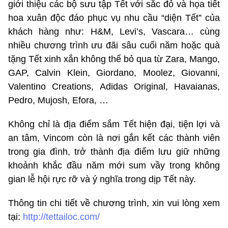
giới thiệu các bộ sưu tập Tết với sắc đỏ và họa tiết
hoa xuân độc đáo phục vụ nhu cầu “diện Tết” của
khách hàng như: H&M, Levi’s, Vascara… cùng
nhiều chương trình ưu đãi sâu cuối năm hoặc quà
tặng Tết xinh xắn không thể bỏ qua từ Zara, Mango,
GAP, Calvin Klein, Giordano, Moolez, Giovanni,
Valentino Creations, Adidas Original, Havaianas,
Pedro, Mujosh, Efora, …
Không chỉ là địa điểm sắm Tết hiện đại, tiện lợi và
an tâm, Vincom còn là nơi gắn kết các thành viên
trong gia đình, trở thành địa điểm lưu giữ những
khoảnh khắc đầu năm mới sum vầy trong không
gian lễ hội rực rỡ và ý nghĩa trong dịp Tết này.
Thông tin chi tiết về chương trình, xin vui lòng xem
tại:
http://tettailoc.com/