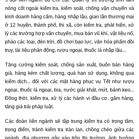
nòng cốt ngoài kiểm tra, kiểm soát, chống vận chuyển và
kinh doanh hàng cấm, hàng nhập lậu, gian lận thương mại
ở 12 huyện, thành phố, thị xã, còn kiểm tra, phát hiện, xử
lý các trường hợp vận chuyển, mua bán vũ khí, vật liệu nổ,
pháo các loại, đèn trời, đồ chơi bạo lực, văn hóa phẩm đồi
trụy, tài liệu phản động, rượu ngoại, thuốc lá nhập lậu...
Tăng cường kiểm soát, chống sản xuất, buôn bán hàng
giả, hàng kém chất lượng, quá hạn sử dụng, không qua
kiểm dịch... đối với các mặt hàng phục vụ Tết như rượu
ngoại, thuốc lá ngoại, bia, nước giải khát, mứt, bánh kẹo...
Đồng thời, kiểm tra, xử lý các hành vi đầu cơ, găm hàng,
tăng giá trái pháp luật.
Các đoàn liên ngành sẽ tập trung kiểm tra có trọng tâm,
trọng điểm, tránh kiểm tra tràn lan, chồng chéo giữa các
ngành, địa phương gây xáo trộn thị trường, ảnh hưởng