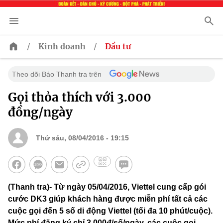
/
/
Kinh doanh
Đầu tư
Theo dõi Báo Thanh tra trên
Gọi thỏa thích với 3.000
đồng/ngày
Thứ sáu, 08/04/2016 - 19:15
(Thanh tra)- Từ ngày 05/04/2016, Viettel cung cấp gói
cước DK3 giúp khách hàng được miễn phí tất cả các
cuộc gọi đến 5 số di động Viettel (tối đa 10 phút/cuộc).
Mức phí đăng ký chỉ 3.000đ/số/ngày, các cuộc gọi