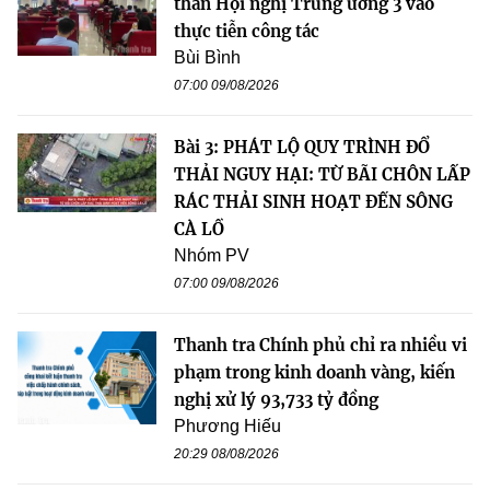
thần Hội nghị Trung ương 3 vào
thực tiễn công tác
Bùi Bình
07:00 09/08/2026
Bài 3: PHÁT LỘ QUY TRÌNH ĐỔ
THẢI NGUY HẠI: TỪ BÃI CHÔN LẤP
RÁC THẢI SINH HOẠT ĐẾN SÔNG
CÀ LỒ
Nhóm PV
07:00 09/08/2026
Thanh tra Chính phủ chỉ ra nhiều vi
phạm trong kinh doanh vàng, kiến
nghị xử lý 93,733 tỷ đồng
Phương Hiếu
20:29 08/08/2026