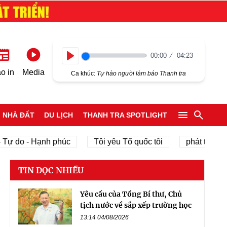
00:00
04:23
Play
o in
Media
Ca khúc:
Tự hào người làm báo Thanh tra
NHÀ ĐẤT
DU LỊCH
THANH TRA SPOTLIGHT
o - Hạnh phúc
Tôi yêu Tổ quốc tôi
phát triển kinh tế
TIN ĐỌC NHIỀU
Yêu cầu của Tổng Bí thư, Chủ
tịch nước về sắp xếp trường học
13:14 04/08/2026