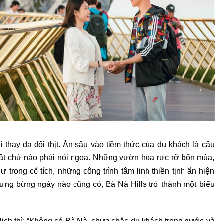
 thay da đổi thịt. Ăn sâu vào tiềm thức của du khách là câu
thật chứ nào phải nói ngoa. Những vườn hoa rực rỡ bốn mùa,
rong cổ tích, những công trình tâm linh thiền tịnh ẩn hiện
 tưng bừng ngày nào cũng có, Bà Nà Hills trở thành một biểu
lịch thì: “Không có Bà Nà, chưa chắc du khách trong nước và