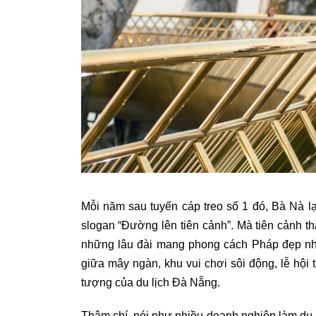
Mỗi năm sau tuyến cáp treo số 1 đó, Bà Nà lại
slogan “Đường lên tiên cảnh”. Mà tiên cảnh 
những lâu đài mang phong cách Pháp đẹp như t
giữa mây ngàn, khu vui chơi sôi động, lễ hội
tượng của du lịch Đà Nẵng.
Thậm chí, nói như nhiều doanh nghiệp làm du 