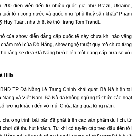
 200 diễn viên đến từ nhiều quốc gia như Brazil, Ukraine,
n tuổi lớn trong nước và quốc như “phù thuỷ sân khấu” Phạm
uy Tuấn, nhà thiết kế thời trang Tom Trandt...
 chỗ của show diễn đẳng cấp quốc tế này chưa khi nào vắng
am châm mới của Đà Nẵng, show nghệ thuật quy mô chưa từng
 cho rằng sẽ đưa Đà Nẵng bước lên một đẳng cấp nữa so với
 Hills
UBND TP Đà Nẵng Lê Trung Chinh khái quát, Bà Nà hiện tại
 Đà Nẵng và Việt Nam. Bà Nà đã không ngừng tổ chức các hoạt
 số lượng khách đến với núi Chúa tăng qua từng năm.
 chương trình bài bản để phát triển các sản phẩm du lịch, từ
i chơi để thu hút khách. Từ khi có tuyến cáp treo đầu tiên tới