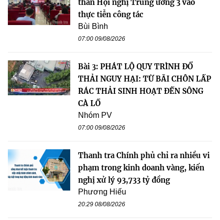
thần Hội nghị Trung ương 3 vào
thực tiễn công tác
Bùi Bình
07:00 09/08/2026
Bài 3: PHÁT LỘ QUY TRÌNH ĐỔ
THẢI NGUY HẠI: TỪ BÃI CHÔN LẤP
RÁC THẢI SINH HOẠT ĐẾN SÔNG
CÀ LỒ
Nhóm PV
07:00 09/08/2026
Thanh tra Chính phủ chỉ ra nhiều vi
phạm trong kinh doanh vàng, kiến
nghị xử lý 93,733 tỷ đồng
Phương Hiếu
20:29 08/08/2026