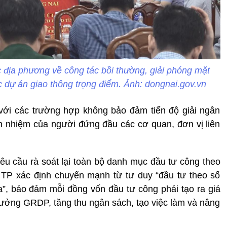
 địa phương về công tác bồi thường, giải phóng mặt
c dự án giao thông trọng điểm. Ảnh: dongnai.gov.vn
ới các trường hợp không bảo đảm tiến độ giải ngân
ch nhiệm của người đứng đầu các cơ quan, đơn vị liên
 cầu rà soát lại toàn bộ danh mục đầu tư công theo
TP xác định chuyển mạnh từ tư duy “đầu tư theo số
a”, bảo đảm mỗi đồng vốn đầu tư công phải tạo ra giá
 trưởng GRDP, tăng thu ngân sách, tạo việc làm và nâng