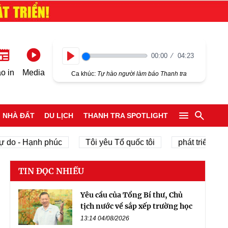
00:00
04:23
Play
o in
Media
Ca khúc:
Tự hào người làm báo Thanh tra
NHÀ ĐẤT
DU LỊCH
THANH TRA SPOTLIGHT
 - Hạnh phúc
Tôi yêu Tổ quốc tôi
phát triển kinh tế 
TIN ĐỌC NHIỀU
Yêu cầu của Tổng Bí thư, Chủ
tịch nước về sắp xếp trường học
13:14 04/08/2026