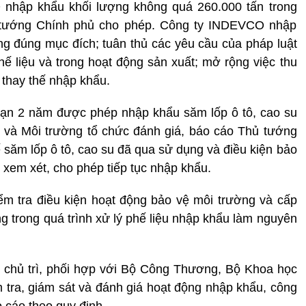
nhập khẩu khối lượng không quá 260.000 tấn trong
 tướng Chính phủ cho phép. Công ty INDEVCO nhập
ng đúng mục đích; tuân thủ các yêu cầu của pháp luật
ế liệu và trong hoạt động sản xuất; mở rộng việc thu
i thay thế nhập khẩu.
hạn 2 năm được phép nhập khẩu săm lốp ô tô, cao su
ên và Môi trường tổ chức đánh giá, báo cáo Thủ tướng
ế săm lốp ô tô, cao su đã qua sử dụng và điều kiện bảo
xem xét, cho phép tiếp tục nhập khẩu.
ểm tra điều kiện hoạt động bảo vệ môi trường và cấp
g trong quá trình xử lý phế liệu nhập khẩu làm nguyên
 chủ trì, phối hợp với Bộ Công Thương, Bộ Khoa học
tra, giám sát và đánh giá hoạt động nhập khẩu, công
 cáo theo quy định.