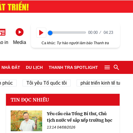
00:00
04:23
Play
o in
Media
Ca khúc:
Tự hào người làm báo Thanh tra
NHÀ ĐẤT
DU LỊCH
THANH TRA SPOTLIGHT
c
Tôi yêu Tổ quốc tôi
phát triển kinh tế tư nhân
TIN ĐỌC NHIỀU
Yêu cầu của Tổng Bí thư, Chủ
tịch nước về sắp xếp trường học
13:14 04/08/2026