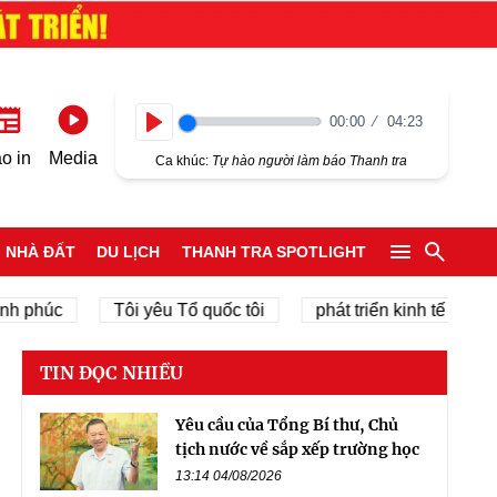
00:00
04:23
Play
o in
Media
Ca khúc:
Tự hào người làm báo Thanh tra
NHÀ ĐẤT
DU LỊCH
THANH TRA SPOTLIGHT
húc
Tôi yêu Tổ quốc tôi
phát triển kinh tế tư nhân
TIN ĐỌC NHIỀU
Yêu cầu của Tổng Bí thư, Chủ
tịch nước về sắp xếp trường học
13:14 04/08/2026