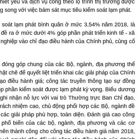
hiết yếu và dịch vụ công theo lộ trình thị trường được
g song với việc bám sát mục tiêu kiểm soát lạm phát.
 soát lạm phát bình quân ở mức 3,54% năm 2018, là
i đề ra ở mức dưới 4% góp phần phát triển kinh tế - xã
h nghiệp vào chỉ đạo điều hành của Chính phủ, củng cố
 đóng góp chung của các Bộ, ngành, địa phương thể
hặt chẽ để quyết liệt triển khai các giải pháp của Chính
o điều hành giá; công tác truyền thông tạo sự đồng
 góp phần kiểm soát được lạm phát kỳ vọng. Biểu dương
ghi nhận nỗ lực với vai trò Thường trực Ban Chỉ đạo,
 trách nhiệm cao, chủ động phối hợp các Bộ, ngành đề
t các giải pháp phù hợp, toàn diện. Đánh giá cao công
n, phổ biến của các bộ, ngành, địa phương và các cơ
 nên thành công cho công tác điều hành giá năm 2018,