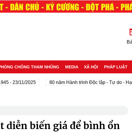
Bá
PHÒNG CHỐNG THAM NHŨNG
MEDIA
XÃ HỘI
PHÁP LUẬT
- 23/11/2025
80 năm Hành trình Độc lập - Tự do - Hạnh p
t diễn biến giá để bình ổn