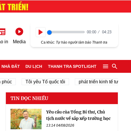
00:00
04:23
Play
o in
Media
Ca khúc:
Tự hào người làm báo Thanh tra
NHÀ ĐẤT
DU LỊCH
THANH TRA SPOTLIGHT
Tôi yêu Tổ quốc tôi
phát triển kinh tế tư nhân
TIN ĐỌC NHIỀU
Yêu cầu của Tổng Bí thư, Chủ
tịch nước về sắp xếp trường học
13:14 04/08/2026