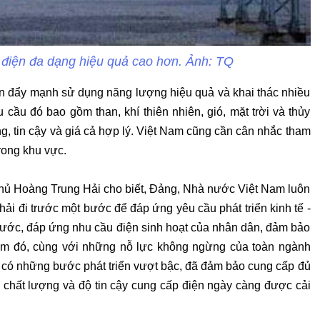
điện đa dạng hiệu quả cao hơn. Ảnh: TQ
ần đẩy mạnh sử dụng năng lượng hiệu quả và khai thác nhiều
ầu đó bao gồm than, khí thiên nhiên, gió, mặt trời và thủy
, tin cậy và giá cả hợp lý. Việt Nam cũng cần cân nhắc tham
rong khu vực.
phủ Hoàng Trung Hải cho biết, Đảng, Nhà nước Việt Nam luôn
phải đi trước một bước để đáp ứng yêu cầu phát triển kinh tế -
nước, đáp ứng nhu cầu điện sinh hoạt của nhân dân, đảm bảo
âm đó, cùng với những nỗ lực không ngừng của toàn ngành
ã có những bước phát triển vượt bậc, đã đảm bảo cung cấp đủ
ới chất lượng và độ tin cậy cung cấp điện ngày càng được cải