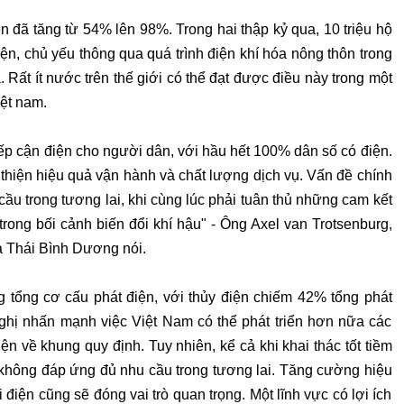
 đã tăng từ 54% lên 98%. Trong hai thập kỷ qua, 10 triệu hộ
ện, chủ yếu thông qua quá trình điện khí hóa nông thôn trong
Rất ít nước trên thế giới có thể đạt được điều này trong một
iệt nam.
iếp cận điện cho người dân, với hầu hết 100% dân số có điện.
thiện hiệu quả vận hành và chất lượng dịch vụ. Vấn đề chính
ầu trong tương lai, khi cùng lúc phải tuân thủ những cam kết
trong bối cảnh biến đổi khí hậu" - Ông Axel van Trotsenburg,
à Thái Bình Dương nói.
ng tổng cơ cấu phát điện, với thủy điện chiếm 42% tổng phát
nghị nhấn mạnh việc Việt Nam có thể phát triển hơn nữa các
iện về khung quy định. Tuy nhiên, kể cả khi khai thác tốt tiềm
 không đáp ứng đủ nhu cầu trong tương lai. Tăng cường hiệu
i điện cũng sẽ đóng vai trò quan trọng. Một lĩnh vực có lợi ích