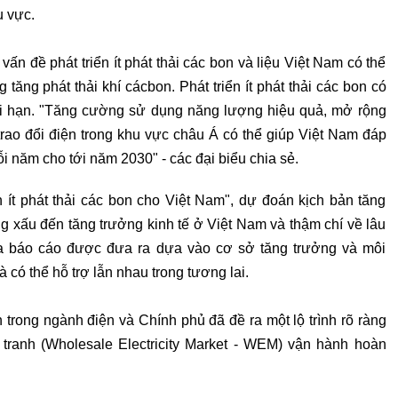
u vực.
vấn đề phát triển ít phát thải các bon và liệu Việt Nam có thể
 tăng phát thải khí cácbon. Phát triển ít phát thải các bon có
 dài hạn. "Tăng cường sử dụng năng lượng hiệu quả, mở rộng
rao đổi điện trong khu vực châu Á có thể giúp Việt Nam đáp
 năm cho tới năm 2030" - các đại biểu chia sẻ.
 ít phát thải các bon cho Việt Nam", dự đoán kịch bản tăng
g xấu đến tăng trưởng kinh tế ở Việt Nam và thậm chí về lâu
của báo cáo được đưa ra dựa vào cơ sở tăng trưởng và môi
 có thể hỗ trợ lẫn nhau trong tương lai.
 trong ngành điện và Chính phủ đã đề ra một lộ trình rõ ràng
 tranh (Wholesale Electricity Market - WEM) vận hành hoàn