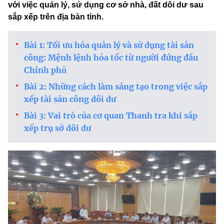
với việc quản lý, sử dụng cơ sở nhà, đất dôi dư sau
sắp xếp trên địa bàn tỉnh.
Bài 1: Tối ưu hóa quản lý và sử dụng tài sản
công: Mệnh lệnh hỏa tốc từ người đứng đầu
Chính phủ
Bài 2: Những cách làm sáng tạo trong việc sắp
xếp tài sản công dôi dư
Bài 3: Vai trò của cơ quan Thanh tra khi sắp
xếp trụ sở dôi dư