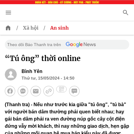
/
/
Xã hội
An sinh
Theo dõi Báo Thanh tra trên
“Tú ông” thời online
Bình Yên
Thứ tư, 15/05/2024 - 14:50
(Thanh tra) - Nếu như trước kia giữa "tú ông", "tú bà"
với người bán dâm thường phải quen biết nhau; hay
gái bán dâm phải ra ven đường núp gốc cây cột điện
đứng vẫy mời khách, thì nay những giao dịch, hẹn gặp
của những mối quan hệ mua bán kiểu này đã được