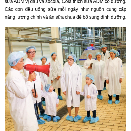
sữa ADM vị dâu và socola, Cola thích sữa ADM có đường.
Các con đều uống sữa mỗi ngày như nguồn cung cấp
năng lượng chính và ăn sữa chua để bổ sung dinh dưỡng.