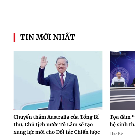
TIN MỚI NHẤT
Chuyến thăm Australia của Tổng Bí
Tọa đàm “
thư, Chủ tịch nước Tô Lâm sẽ tạo
hệ sinh th
xung lực mới cho Đối tác Chiến lược
Thư Kỳ