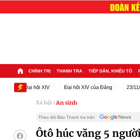
CHÍNH TRỊ
THANH TRA
TIẾP DÂN, KHIẾU TỐ
Đại hội XIV
Đại hội XIV của Đảng
23/11/1945 -
An sinh
Xã hội
/
Theo dõi Báo Thanh tra trên
Ôtô húc văng 5 ngườ