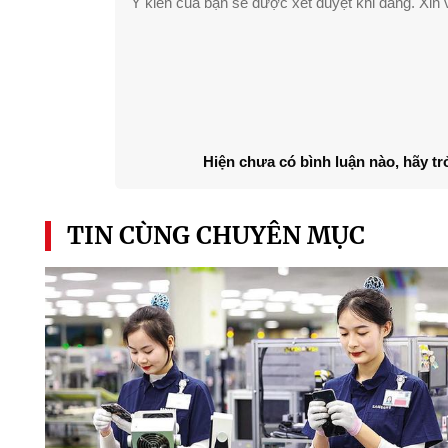
Ý kiến của bạn sẽ được xét duyệt khi đăng. Xin v
Hiện chưa có bình luận nào, hãy tr
TIN CÙNG CHUYÊN MỤC