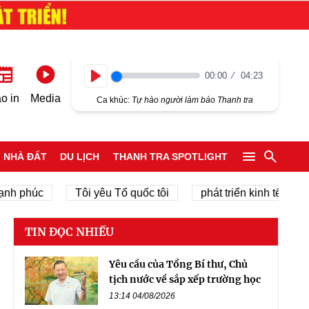
00:00
04:23
Play
o in
Media
Ca khúc:
Tự hào người làm báo Thanh tra
NHÀ ĐẤT
DU LỊCH
THANH TRA SPOTLIGHT
úc
Tôi yêu Tổ quốc tôi
phát triển kinh tế tư nhân
TIN ĐỌC NHIỀU
Yêu cầu của Tổng Bí thư, Chủ
tịch nước về sắp xếp trường học
13:14 04/08/2026