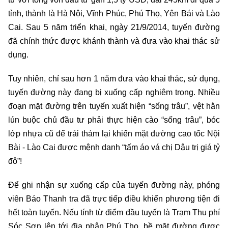
tỉnh, thành là Hà Nội, Vĩnh Phúc, Phú Thọ, Yên Bái và Lào
Cai. Sau 5 năm triển khai, ngày 21/9/2014, tuyến đường
đã chính thức được khánh thành và đưa vào khai thác sử
dụng.
Tuy nhiên, chỉ sau hơn 1 năm đưa vào khai thác, sử dụng,
tuyến đường này đang bị xuống cấp nghiêm trọng. Nhiều
đoạn mặt đường trên tuyến xuất hiện “sống trâu”, vệt hằn
lún buộc chủ đầu tư phải thực hiện cào “sống trâu”, bóc
lớp nhựa cũ để trải thảm lại khiến mặt đường cao tốc Nội
Bài - Lào Cai được mệnh danh “tấm áo vá chị Dậu trị giá tỷ
đô”!
Để ghi nhận sự xuống cấp của tuyến đường này, phóng
viên Báo Thanh tra đã trực tiếp điều khiển phương tiện đi
hết toàn tuyến. Nếu tính từ điểm đầu tuyến là Trạm Thu phí
Sóc Sơn lên tới địa phận Phú Thọ, bề mặt đường được