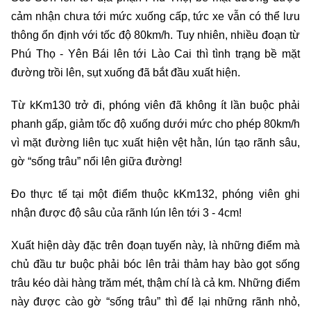
cảm nhận chưa tới mức xuống cấp, tức xe vẫn có thể lưu
thông ổn định với tốc độ 80km/h.
Tuy nhiên, nhiều đoạn từ
Phú Thọ - Yên Bái lên tới Lào Cai thì tình trạng bề mặt
đường trồi lên, sụt xuống đã bắt đầu xuất hiện.
Từ kKm130 trở đi, phóng viên đã không ít lần buộc phải
phanh gấp, giảm tốc độ xuống dưới mức cho phép 80km/h
vì mặt đường liên tục xuất hiện vệt hằn, lún tạo rãnh sâu,
gờ “sống trâu” nổi lên giữa đường!
Đo thực tế tại một điểm thuộc kKm132, phóng viên ghi
nhận được độ sâu của rãnh lún lên tới 3 - 4cm!
Xuất hiện dày đặc trên đoạn tuyến này, là những điểm mà
chủ đầu tư buộc phải bóc lên trải thảm hay bào gọt sống
trâu kéo dài hàng trăm mét, thậm chí là cả km. Những điểm
này được cào gờ “sống trâu” thì để lại những rãnh nhỏ,