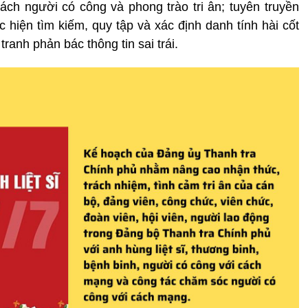
sách người có công và phong trào tri ân; tuyên truyền
hiện tìm kiếm, quy tập và xác định danh tính hài cốt
tranh phản bác thông tin sai trái.