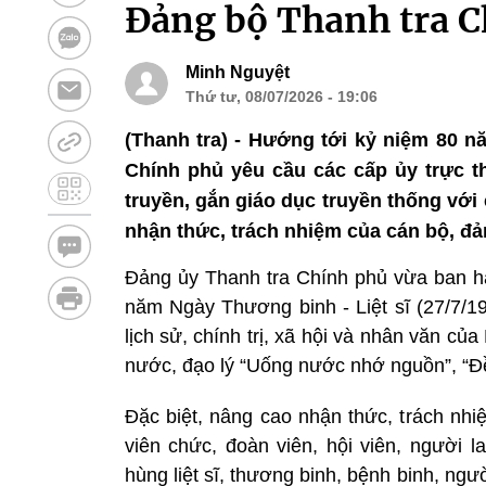
Đảng bộ Thanh tra C
Minh Nguyệt
Thứ tư, 08/07/2026 - 19:06
(Thanh tra) - Hướng tới kỷ niệm 80 n
Chính phủ yêu cầu các cấp ủy trực th
truyền, gắn giáo dục truyền thống với 
nhận thức, trách nhiệm của cán bộ, đả
Đảng ủy Thanh tra Chính phủ vừa ban h
năm Ngày Thương binh - Liệt sĩ (27/7/19
lịch sử, chính trị, xã hội và nhân văn củ
nước, đạo lý “Uống nước nhớ nguồn”, “Đ
Đặc biệt, nâng cao nhận thức, trách nhi
viên chức, đoàn viên, hội viên, người 
hùng liệt sĩ, thương binh, bệnh binh, n