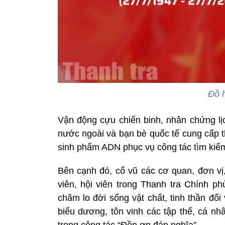
Đồ 
Vận động cựu chiến binh, nhân chứng lịc
nước ngoài và bạn bè quốc tế cung cấp thô
sinh phẩm ADN phục vụ công tác tìm kiếm q
Bên cạnh đó, cổ vũ các cơ quan, đơn vị
viên, hội viên trong Thanh tra Chính ph
chăm lo đời sống vật chất, tinh thần đối
biểu dương, tôn vinh các tập thể, cá n
trong công tác “Đền ơn đáp nghĩa”.