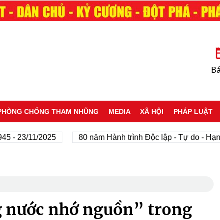
Bá
PHÒNG CHỐNG THAM NHŨNG
MEDIA
XÃ HỘI
PHÁP LUẬT
 23/11/2025
80 năm Hành trình Độc lập - Tự do - Hạnh ph
g nước nhớ nguồn” trong