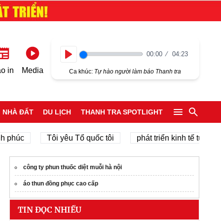
00:00
04:23
Play
o in
Media
Ca khúc:
Tự hào người làm báo Thanh tra
NHÀ ĐẤT
DU LỊCH
THANH TRA SPOTLIGHT
úc
Tôi yêu Tổ quốc tôi
phát triển kinh tế tư nhân
công ty phun thuốc diệt muỗi hà nội
áo thun đồng phục cao cấp
TIN ĐỌC NHIỀU