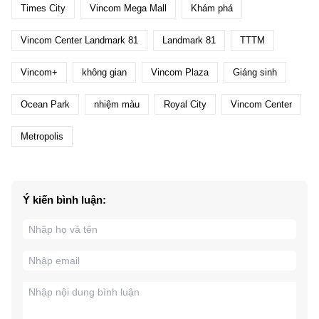
Times City
Vincom Mega Mall
Khám phá
Vincom Center Landmark 81
Landmark 81
TTTM
Vincom+
không gian
Vincom Plaza
Giáng sinh
Ocean Park
nhiệm màu
Royal City
Vincom Center
Metropolis
Ý kiến bình luận: