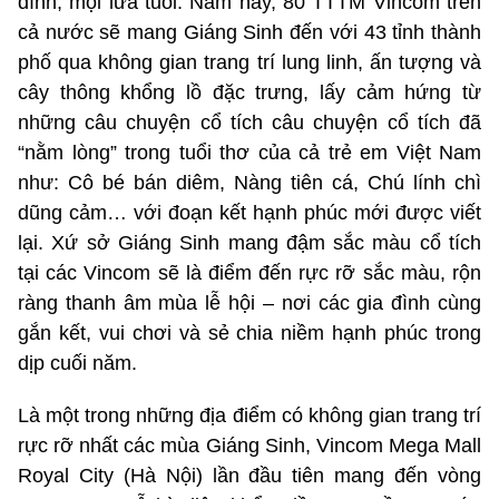
đình, mọi lứa tuổi. Năm nay, 80 TTTM Vincom trên
cả nước sẽ mang Giáng Sinh đến với 43 tỉnh thành
phố qua không gian trang trí lung linh, ấn tượng và
cây thông khổng lồ đặc trưng, lấy cảm hứng từ
những câu chuyện cổ tích câu chuyện cổ tích đã
“nằm lòng” trong tuổi thơ của cả trẻ em Việt Nam
như: Cô bé bán diêm, Nàng tiên cá, Chú lính chì
dũng cảm… với đoạn kết hạnh phúc mới được viết
lại. Xứ sở Giáng Sinh mang đậm sắc màu cổ tích
tại các Vincom sẽ là điểm đến rực rỡ sắc màu, rộn
ràng thanh âm mùa lễ hội – nơi các gia đình cùng
gắn kết, vui chơi và sẻ chia niềm hạnh phúc trong
dịp cuối năm.
Là một trong những địa điểm có không gian trang trí
rực rỡ nhất các mùa Giáng Sinh, Vincom Mega Mall
Royal City (Hà Nội) lần đầu tiên mang đến vòng