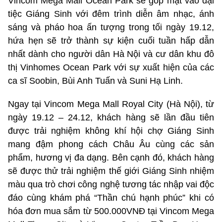
Vincom Mega Mall Ocean Park sẽ góp mặt vào đại
tiệc Giáng Sinh với đêm trình diễn âm nhạc, ánh
sáng và pháo hoa ấn tượng trong tối ngày 19.12,
hứa hẹn sẽ trở thành sự kiện cuối tuần hấp dẫn
nhất dành cho người dân Hà Nội và cư dân khu đô
thị Vinhomes Ocean Park với sự xuất hiện của các
ca sĩ Soobin, Bùi Anh Tuấn và Suni Hạ Linh.
Ngay tại Vincom Mega Mall Royal City (Hà Nội), từ
ngày 19.12 – 24.12, khách hàng sẽ lần đầu tiên
được trải nghiệm không khí hội chợ Giáng Sinh
mang đậm phong cách Châu Âu cùng các sản
phẩm, hương vị đa dạng. Bên cạnh đó, khách hàng
sẽ được thử trải nghiệm thế giới Giáng Sinh nhiệm
màu qua trò chơi công nghệ tương tác nhập vai độc
đáo cùng khám phá “Thần chú hạnh phúc” khi có
hóa đơn mua sắm từ 500.000VNĐ tại Vincom Mega