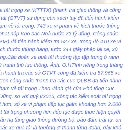
ra tải trọng xe (KTTTX) (thanh tra giao thông và công
n tải (GTVT) sử dụng cân xách tay đã tiến hành kiểm
hạm về tải trọng, 743 xe vi phạm về kích thước thùng
ử phạt nộp Kho bạc Nhà nước 73 tỷ đồng. Công chức
ĐB) đã tiến hành kiểm tra 527 xe, trong đó 410 xe vi
ích thước thùng hàng, tước 344 giấy phép lái xe, xử
ng.Các đoàn xe quá tải thường tập tập trung ở ranh
 sẽ tranh thủ lưu thông. Ảnh: O.HTính riêng trong tháng
à thanh tra các sở GTVT cũng đã kiểm tra 57.965 xe,
. Còn công chức thanh tra các cục QLĐB đã tiến hành
 phạm về tải trọng.Theo đánh giá của Phó tổng Cục
ng, so với quý I/2015, công tác kiểm soát tải trọng
ốt hơn, số xe vi phạm tiếp tục giảm khoảng hơn 2.000
 tải trọng phương tiện tiếp tục được thực hiện quyết
ấu hạ tầng giao thông đường bộ; bảo đảm trật tự, an
các xe quá tải là thường đi thành từng đoàn, gây khó