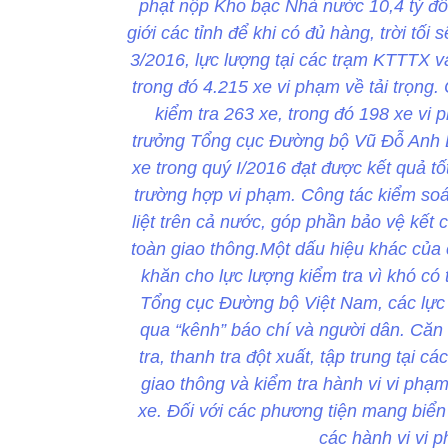
phạt nộp Kho bạc Nhà nước 10,4 tỷ đồ
giới các tỉnh để khi có đủ hàng, trời tối
3/2016, lực lượng tại các trạm KTTTX v
trong đó 4.215 xe vi phạm về tải trọng
kiểm tra 263 xe, trong đó 198 xe vi
trưởng Tổng cục Đường bộ Vũ Đỗ Anh Dũ
xe trong quý I/2016 đạt được kết quả t
trường hợp vi phạm. Công tác kiểm soát
liệt trên cả nước, góp phần bảo vệ kết c
toàn giao thông.Một dấu hiệu khác của 
khăn cho lực lượng kiểm tra vì khó có
Tổng cục Đường bộ Việt Nam, các lực lư
qua “kênh” báo chí và người dân. Căn 
tra, thanh tra đột xuất, tập trung tại ca
giao thông và kiểm tra hành vi vi phạm
xe. Đối với các phương tiện mang biển
các hành vi vi 