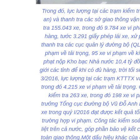
Trong đó, lực lượng tại các trạm kiểm t
an) và thanh tra các sở giao thông vậ
tra 155.043 xe, trong đó 9.784 xe vi p
hàng, tước 3.291 giấy phép lái xe, x
thanh tra các cục quản lý đường bộ (QL
phạm về tải trọng, 95 xe vi phạm về k
phạt nộp Kho bạc Nhà nước 10,4 tỷ đồ
giới các tỉnh để khi có đủ hàng, trời tối
3/2016, lực lượng tại các trạm KTTTX v
trong đó 4.215 xe vi phạm về tải trọng
kiểm tra 263 xe, trong đó 198 xe vi
trưởng Tổng cục Đường bộ Vũ Đỗ Anh Dũ
xe trong quý I/2016 đạt được kết quả t
trường hợp vi phạm. Công tác kiểm soát
liệt trên cả nước, góp phần bảo vệ kết c
toàn giao thông.Một dấu hiệu khác của 