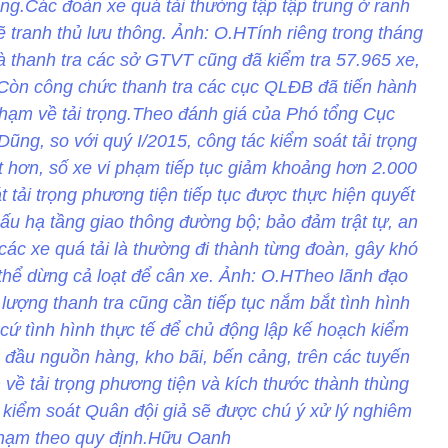
ng.Các đoàn xe quá tải thường tập tập trung ở ranh
 sẽ tranh thủ lưu thông. Ảnh: O.HTính riêng trong tháng
à thanh tra các sở GTVT cũng đã kiểm tra 57.965 xe,
. Còn công chức thanh tra các cục QLĐB đã tiến hành
 phạm về tải trọng.Theo đánh giá của Phó tổng Cục
ng, so với quý I/2015, công tác kiểm soát tải trọng
ốt hơn, số xe vi phạm tiếp tục giảm khoảng hơn 2.000
 tải trọng phương tiện tiếp tục được thực hiện quyết
ấu hạ tầng giao thông đường bộ; bảo đảm trật tự, an
các xe quá tải là thường đi thành từng đoàn, gây khó
 thể dừng cả loạt để cân xe. Ảnh: O.HTheo lãnh đạo
ợng thanh tra cũng cần tiếp tục nắm bắt tình hình
cứ tình hình thực tế để chủ động lập kế hoạch kiểm
́c đầu nguồn hàng, kho bãi, bến cảng, trên các tuyến
 về tải trọng phương tiện và kích thước thành thùng
 kiểm soát Quân đội giả sẽ được chú ý xử lý nghiêm
phạm theo quy định.Hữu Oanh