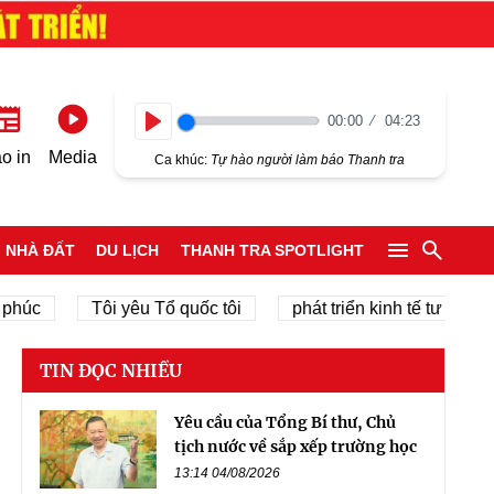
00:00
04:23
Play
o in
Media
Ca khúc:
Tự hào người làm báo Thanh tra
NHÀ ĐẤT
DU LỊCH
THANH TRA SPOTLIGHT
Tôi yêu Tổ quốc tôi
phát triển kinh tế tư nhân
TIN ĐỌC NHIỀU
Yêu cầu của Tổng Bí thư, Chủ
tịch nước về sắp xếp trường học
13:14 04/08/2026