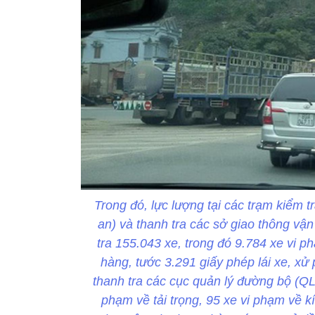
Trong đó, lực lượng tại các trạm kiểm t
an) và thanh tra các sở giao thông vậ
tra 155.043 xe, trong đó 9.784 xe vi p
hàng, tước 3.291 giấy phép lái xe, x
thanh tra các cục quản lý đường bộ (QL
phạm về tải trọng, 95 xe vi phạm về k