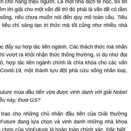
h cho hàng triệu người. Là một nhà dịch tễ học, tôi tin
m lời giải cho một vấn đề thì đó phải là vấn đề có tầm
 sống, nếu chưa muốn nói đến quy mô toàn cầu. Tiêu
 tiêu chí sáng tạo tri thức mà tôi cũng như nhiều nhà
húc đẩy sự hợp tác liên ngành. Các thách thức mà nhân
chí vượt ra khỏi nhận thức thông thường, ví dụ như đại
ó, hợp tác liên ngành chính là chìa khóa cho các vấn
ovid-19, một thành tựu đột phá cứu sống nhân loại,
Future mùa đầu tiên vừa được vinh danh với giải Nobel
iều này, thưa GS?
c trao cho những chủ nhân đầu tiên của Giải thưởng
inFuture đang lựa chọn và vinh danh những nhà khoa
 chọn của VinFuture là hoàn toàn chính xác. Đặc biệt,