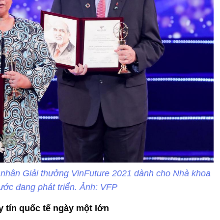
ủ nhân Giải thưởng VinFuture 2021 dành cho Nhà khoa
ước đang phát triển. Ảnh: VFP
y tín quốc tế ngày một lớn