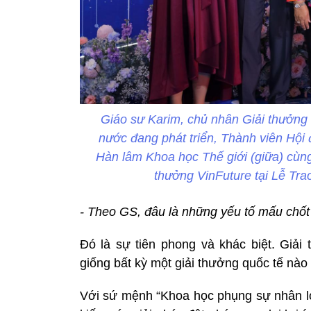
Giáo sư Karim, chủ nhân Giải thưởng
nước đang phát triển, Thành viên Hội
Hàn lâm Khoa học Thế giới (giữa) cùn
thưởng VinFuture tại Lễ Tra
- Theo GS, đâu là những yếu tố mấu chốt 
Đó là sự tiên phong và khác biệt. Giả
giống bất kỳ một giải thưởng quốc tế nào
Với sứ mệnh “Khoa học phụng sự nhân lo