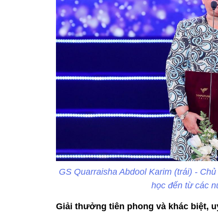
GS Quarraisha Abdool Karim (trái) - Ch
học đến từ các n
Giải thưởng tiên phong và khác biệt, u