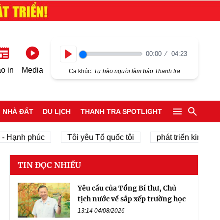
00:00
04:23
Play
o in
Media
Ca khúc:
Tự hào người làm báo Thanh tra
NHÀ ĐẤT
DU LỊCH
THANH TRA SPOTLIGHT
h phúc
Tôi yêu Tổ quốc tôi
phát triển kinh tế tư nhân
TIN ĐỌC NHIỀU
Yêu cầu của Tổng Bí thư, Chủ
tịch nước về sắp xếp trường học
13:14 04/08/2026