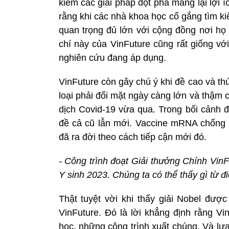
kiếm các giải pháp đột phá mang lại lợi íc
rằng khi các nhà khoa học cố gắng tìm kiế
quan trọng đủ lớn với cộng đồng nơi họ
chí này của VinFuture cũng rất giống với
nghiên cứu đang áp dụng.
VinFuture còn gây chú ý khi đề cao và t
loại phải đối mặt ngày càng lớn và thậm 
dịch Covid-19 vừa qua. Trong bối cảnh đ
đề cả cũ lẫn mới. Vaccine mRNA chống C
đã ra đời theo cách tiếp cận mới đó.
- Công trình đoạt Giải thưởng Chính Vin
Y sinh 2023. Chúng ta có thể thấy gì từ đ
Thật tuyệt vời khi thấy giải Nobel đượ
VinFuture. Đó là lời khẳng định rằng V
học, những công trình xuất chúng. Và lựa