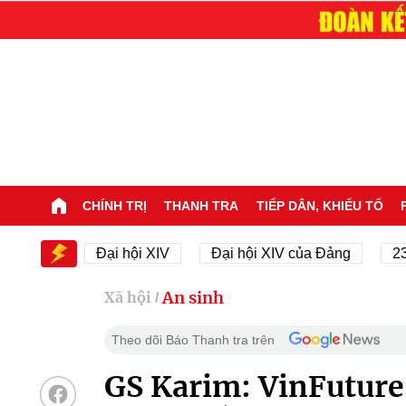
CHÍNH TRỊ
THANH TRA
TIẾP DÂN, KHIẾU TỐ
IV
Đại hội XIV
Đại hội XIV của Đảng
23/11/19
An sinh
Xã hội
/
Theo dõi Báo Thanh tra trên
GS Karim: VinFuture