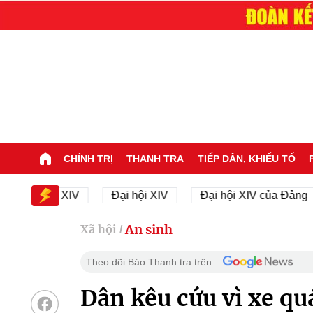
CHÍNH TRỊ
THANH TRA
TIẾP DÂN, KHIẾU TỐ
i hội XIV
Đại hội XIV
Đại hội XIV của Đảng
2
An sinh
Xã hội
/
Theo dõi Báo Thanh tra trên
Dân kêu cứu vì xe qu