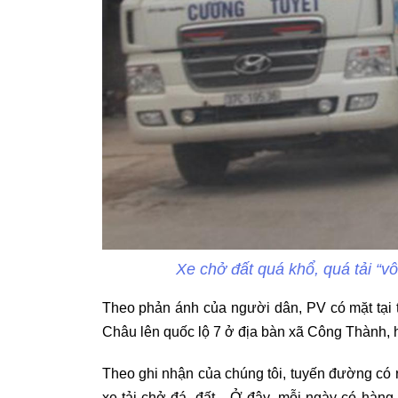
Xe chở đất quá khổ, quá tải “vô
Theo phản ánh của người dân, PV có mặt tại t
Châu lên quốc lộ 7 ở địa bàn xã Công Thành,
Theo ghi nhận của chúng tôi, tuyến đường có r
xe tải chở đá, đất... Ở đây, mỗi ngày có hàng 