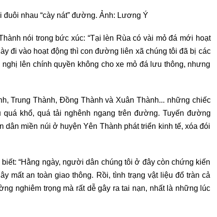
i đuôi nhau “cày nát” đường. Ảnh: Lương Ý
ành nói trong bức xúc: “Tại lèn Rùa có vài mỏ đá mới hoạt
này đi vào hoạt động thì con đường liên xã chúng tôi đã bị các
ến nghị lên chính quyền không cho xe mỏ đá lưu thông, nhưng
̀nh, Trung Thành, Đồng Thành và Xuân Thành... những chiếc
liệu quá khổ, quá tải nghênh ngang trên đường. Tuyến đường
dân miền núi ở huyện Yên Thành phát triển kinh tế, xóa đói
ết: “Hằng ngày, người dân chúng tôi ở đây còn chứng kiến
ây mất an toàn giao thông. Rồi, tình trạng vật liệu đổ tràn cả
g nghiêm trọng mà rất dễ gây ra tai nạn, nhất là những lúc