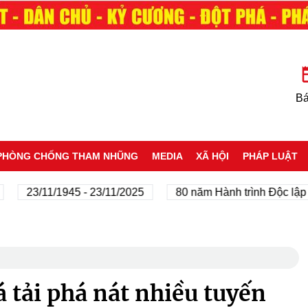
Bá
PHÒNG CHỐNG THAM NHŨNG
MEDIA
XÃ HỘI
PHÁP LUẬT
3/11/1945 - 23/11/2025
80 năm Hành trình Độc lập - Tự d
á tải phá nát nhiều tuyến