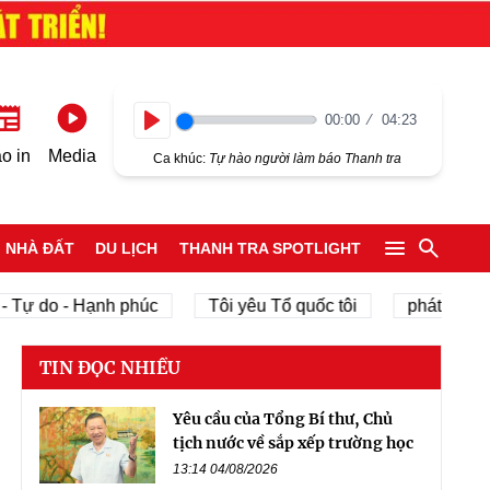
00:00
04:23
Play
o in
Media
Ca khúc:
Tự hào người làm báo Thanh tra
NHÀ ĐẤT
DU LỊCH
THANH TRA SPOTLIGHT
o - Hạnh phúc
Tôi yêu Tổ quốc tôi
phát triển kinh tế
TIN ĐỌC NHIỀU
Yêu cầu của Tổng Bí thư, Chủ
tịch nước về sắp xếp trường học
13:14 04/08/2026