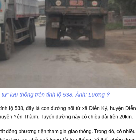
 tư” lưu thông trên tỉnh lộ 538. Ảnh: Lương Ý
ỉnh lộ 538, đây là con đường nối từ xã Diễn Kỷ, huyện Diễn
 huyện Yên Thành. Tuyến đường này có chiều dài trên 20km.
ất đông phương tiện tham gia giao thông. Trong đó, có nhiều
trăm lượt xe chở quá trọng tải lưu thông. Vì thế, nhiều đoạn