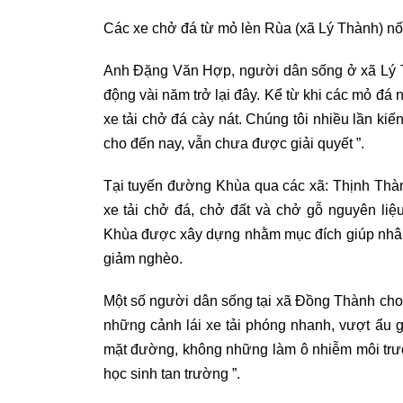
Các xe chở đá từ mỏ lèn Rùa (xã Lý Thành) nố
Anh Đặng Văn Hợp, người dân sống ở xã Lý Th
động vài năm trở lại đây. Kể từ khi các mỏ đá 
xe tải chở đá cày nát. Chúng tôi nhiều lần ki
cho đến nay, vẫn chưa được giải quyết ”.
Tại tuyến đường Khùa qua các xã: Thịnh Tha
xe tải chở đá, chở đất và chở gỗ nguyên 
Khùa được xây dựng nhằm mục đích giúp nhân 
giảm nghèo.
Một số người dân sống tại xã Đồng Thành cho bi
những cảnh lái xe tải phóng nhanh, vượt ẩu g
mặt đường, không những làm ô nhiễm môi trườn
học sinh tan trường ”.