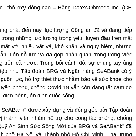
ụ thở oxy dòng cao – Hãng Datex-Ohmeda Inc. (GE
bùng phát đến nay, lực lượng Công an đã và đang tiếp
t trong những lực lượng trọng yếu, tuyến đầu trên mặt
 mặt với nhiều vất vả, khó khăn và nguy hiểm, nhưng
ẫn luôn nỗ lực và đã góp phần quan trọng trong việc
g trên cả nước. Trong bối cảnh đó, sự chung tay ủng
nghiệp như Tập đoàn BRG và Ngân hàng SeABank có ý
nguồn lực, hỗ trợ thiết thực nhằm bảo vệ sức khỏe cho
 tuyến phòng, chống Covid-19 vẫn còn đang rất cam go
 dịch bệnh, ổn định cuộc sống.
 SeABank” được xây dựng và đóng góp bởi Tập đoàn
 thành viên nhằm hỗ trợ cho công tác phòng, chống
 “Quỹ An Sinh Sức Sống Mới của BRG và SeABank” đã
ành phố Hà Nội và Thành phố Hồ Chí Minh – hai trung