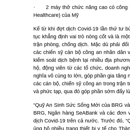
· 2 máy thở chức năng cao có công c
Healthcare) của Mỹ
Kể từ khi đợt dịch Covid-19 lần thứ tư 
tục khẳng định vai trò nòng cốt và là mộ
trận phòng, chống dịch. Mặc dù phải đối
các chiến sỹ cán bộ công an nhân dân v
kiểm soát dịch bệnh tại nhiều địa phươn
hộ, động viên từ các tổ chức, doanh 
nghĩa vô cùng to lớn, góp phần gia tăng 
các cán bộ, chiến sỹ công an trong trận
và phức tạp, qua đó góp phần sớm đẩy lùi
“Quỹ An Sinh Sức Sống Mới của BRG và
BRG, Ngân hàng SeABank và các đơn vị
dịch Covid-19 trên cả nước. Trước đó,
ủng hộ nhiều trang thiết bị y tế cho Th