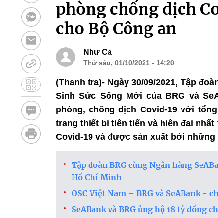
phòng chống dịch Cov
cho Bộ Công an
Như Ca
Thứ sáu, 01/10/2021 - 14:20
(Thanh tra)- Ngày 30/09/2021, Tập đ
Sinh Sức Sống Mới của BRG và SeABan
phòng, chống dịch Covid-19 với tổng
trang thiết bị tiên tiến và hiện đại nh
Covid-19 và được sản xuất bởi những 
Tập đoàn BRG cùng Ngân hàng SeABan
Hồ Chí Minh
OSC Việt Nam – BRG và SeABank - chu
SeABank và BRG ủng hộ 18 tỷ đồng ch