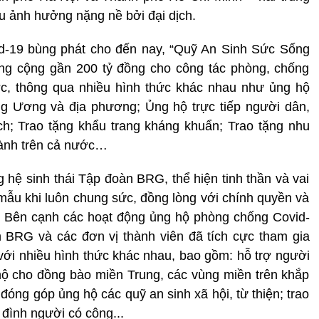
u ảnh hưởng nặng nề bởi đại dịch.
id-19 bùng phát cho đến nay, “Quỹ An Sinh Sức Sống
ng cộng gần 200 tỷ đồng cho công tác phòng, chống
ớc, thông qua nhiều hình thức khác nhau như ủng hộ
ng Ương và địa phương; Ủng hộ trực tiếp người dân,
ch; Trao tặng khẩu trang kháng khuẩn; Trao tặng nhu
hành trên cả nước…
hệ sinh thái Tập đoàn BRG, thể hiện tinh thần và vai
mẫu khi luôn chung sức, đồng lòng với chính quyền và
. Bên cạnh các hoạt động ủng hộ phòng chống Covid-
 BRG và các đơn vị thành viên đã tích cực tham gia
, với nhiều hình thức khác nhau, bao gồm: hỗ trợ người
ộ cho đồng bào miền Trung, các vùng miền trên khắp
 đóng góp ủng hộ các quỹ an sinh xã hội, từ thiện; trao
 đình người có công...