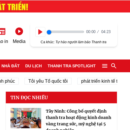
00:00
04:23
Play
o in
Media
Ca khúc:
Tự hào người làm báo Thanh tra
NHÀ ĐẤT
DU LỊCH
THANH TRA SPOTLIGHT
úc
Tôi yêu Tổ quốc tôi
phát triển kinh tế tư nhân
TIN ĐỌC NHIỀU
Tây Ninh: Công bố quyết định
thanh tra hoạt động kinh doanh
vàng trang sức, mỹ nghệ tại 5