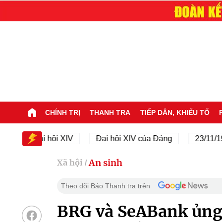
CHÍNH TRỊ
THANH TRA
TIẾP DÂN, KHIẾU TỐ
Đại hội XIV
Đại hội XIV của Đảng
23/11/1945 -
An sinh
Xã hội
/
Theo dõi Báo Thanh tra trên
BRG và SeABank ủng h