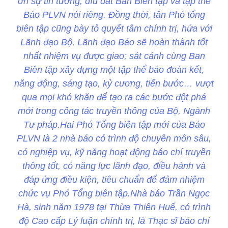
ơn sự tin tưởng, dìu dắt Ban Biên tập và tập thể
Báo PLVN nói riêng. Đồng thời, tân Phó tổng
biên tập cũng bày tỏ quyết tâm chính trị, hứa với
Lãnh đạo Bộ, Lãnh đạo Báo sẽ hoàn thành tốt
nhất nhiệm vụ được giao; sát cánh cùng Ban
Biên tập xây dựng một tập thể báo đoàn kết,
năng động, sáng tạo, kỷ cương, tiến bước… vượt
qua mọi khó khăn để tạo ra các bước đột phá
mới trong công tác truyền thông của Bộ, Ngành
Tư pháp.Hai Phó Tổng biên tập mới của Báo
PLVN là 2 nhà báo có trình độ chuyên môn sâu,
có nghiệp vụ, kỹ năng hoạt động báo chí truyền
thông tốt, có năng lực lãnh đạo, điều hành và
đáp ứng điều kiện, tiêu chuẩn để đảm nhiệm
chức vụ Phó Tổng biên tập.Nhà báo Trần Ngọc
Hà, sinh năm 1978 tại Thừa Thiên Huế, có trình
độ Cao cấp Lý luận chính trị, là Thạc sĩ báo chí