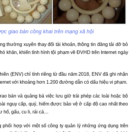
c giao bán công khai trên mạng xã hội
ng thường xuyên thay đổi tài khoản, thông tin đăng tải dỡ bỏ
 khó khăn, khiến tình hình tội phạm về ĐVHD trên Internet ngày
hiên (ENV) chỉ tính riêng từ đầu năm 2018, ENV đã ghi nhận
ternet với khoảng hơn 1.200 đường dẫn có dấu hiệu vi phạm.
ao bán và quảng bá việc lưu giữ trái phép các loài hoặc bộ
loài nguy cấp, quý, hiếm được bảo vệ ở cấp độ cao nhất theo
 hổ, gấu, cu li, rái cá…
g phối hợp với một số công ty quản lý những ứng dụng trên