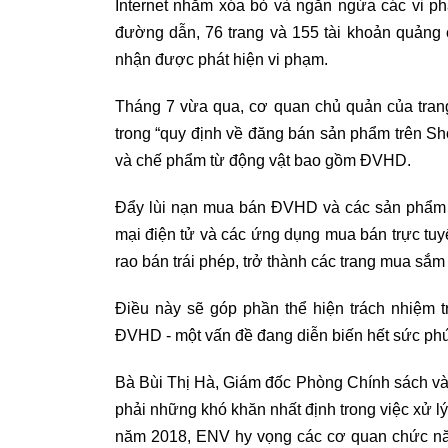
Internet nhằm xóa bỏ và ngăn ngừa các vi 
đường dẫn, 76 trang và 155 tài khoản quảng 
nhận được phát hiện vi phạm.
Tháng 7 vừa qua, cơ quan chủ quản của tran
trong “quy định về đăng bán sản phẩm trên S
và chế phẩm từ động vật bao gồm ĐVHD.
Đẩy lùi nạn mua bán ĐVHD và các sản phẩm t
mại điện tử và các ứng dụng mua bán trực tuy
rao bán trái phép, trở thành các trang mua sắ
Điều này sẽ góp phần thể hiện trách nhiệm tr
ĐVHD - một vấn đề đang diễn biến hết sức phứ
Bà Bùi Thị Hà, Giám đốc Phòng Chính sách và
phải những khó khăn nhất định trong việc xử lý
năm 2018, ENV hy vọng các cơ quan chức năn