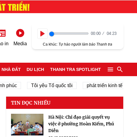
00:00
04:23
Play
o in
Media
Ca khúc:
Tự hào người làm báo Thanh tra
NHÀ ĐẤT
DU LỊCH
THANH TRA SPOTLIGHT
c
Tôi yêu Tổ quốc tôi
phát triển kinh tế tư nhân
TIN ĐỌC NHIỀU
Hà Nội: Chỉ đạo giải quyết vụ
việc ở phường Hoàn Kiếm, Phú
Diễn