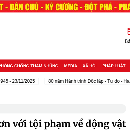
Bá
PHÒNG CHỐNG THAM NHŨNG
MEDIA
XÃ HỘI
PHÁP LUẬT
23/11/2025
80 năm Hành trình Độc lập - Tự do - Hạnh phú
n với tội phạm về động vật