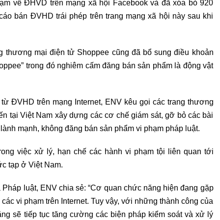
phạm về ĐHVD trên mạng xã hội Facebook và đã xóa bỏ 920
cáo bán ĐVHD trái phép trên trang mạng xã hội này sau khi
g thương mại điện tử Shoppee cũng đã bổ sung điều khoản
hoppee” trong đó nghiêm cấm đăng bán sản phẩm là động vật
ừ ĐVHD trên mạng Internet, ENV kêu gọi các trang thương
ến tại Việt Nam xây dựng các cơ chế giám sát, gỡ bỏ các bài
m lành mạnh, không đăng bán sản phẩm vi phạm pháp luật.
ong việc xử lý, hạn chế các hành vi phạm tội liên quan tới
c tạp ở Việt Nam.
 Pháp luật, ENV chia sẻ:
“Cơ quan chức năng hiện đang gặp
 các vi phạm trên Internet. Tuy vậy, với những thành công của
g sẽ tiếp tục tăng cường các biện pháp kiểm soát và xử lý