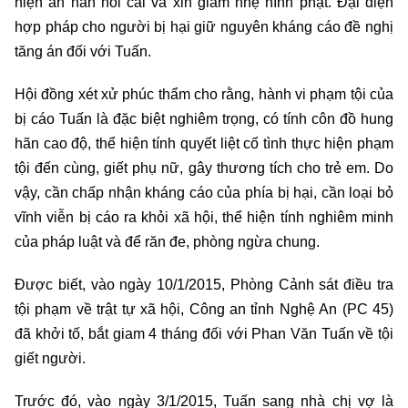
hiện ăn năn hối cải và xin giảm nhẹ hình phạt. Đại diện
hợp pháp cho người bị hại giữ nguyên kháng cáo đề nghị
tăng án đối với Tuấn.
Hội đồng xét xử phúc thẩm cho rằng, hành vi phạm tội của
bị cáo Tuấn là đặc biệt nghiêm trọng, có tính côn đồ hung
hãn cao độ, thể hiện tính quyết liệt cố tình thực hiện phạm
tội đến cùng, giết phụ nữ, gây thương tích cho trẻ em. Do
vậy, cần chấp nhận kháng cáo của phía bị hại, cần loại bỏ
vĩnh viễn bị cáo ra khỏi xã hội, thể hiện tính nghiêm minh
của pháp luật và để răn đe, phòng ngừa chung.
Được biết, vào ngày 10/1/2015, Phòng Cảnh sát điều tra
tội phạm về trật tự xã hội, Công an tỉnh Nghệ An (PC 45)
đã khởi tố, bắt giam 4 tháng đối với Phan Văn Tuấn về tội
giết người.
Trước đó, vào ngày 3/1/2015, Tuấn sang nhà chị vợ là