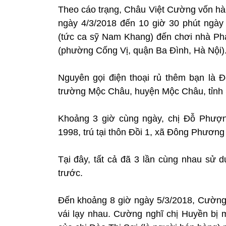
Theo cáo trạng, Châu Việt Cường vốn hàn
ngày 4/3/2018 đến 10 giờ 30 phút ngà
(tức ca sỹ Nam Khang) đến chơi nhà P
(phường Cống Vị, quận Ba Đình, Hà Nội)
Nguyên gọi điện thoại rủ thêm bạn là Đ
trường Mộc Châu, huyện Mộc Châu, tỉnh 
Khoảng 3 giờ cùng ngày, chị Đỗ Phượn
1998, trú tại thôn Đồi 1, xã Đông Phươ
Tại đây, tất cả đã 3 lần cùng nhau sử 
trước.
Đến khoảng 8 giờ ngày 5/3/2018, Cường v
vái lạy nhau. Cường nghĩ chị Huyền bị 