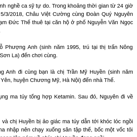
h nghề ca sỹ tự do. Trong khoảng thời gian từ 24 giờ
y 5/3/2018, Châu Việt Cường cùng Đoàn Quý Nguyên
hạm Đức Thế thuê tại căn hộ ở phố Nguyễn Văn Ngọc
.
ỗ Phượng Anh (sinh năm 1995, trú tại thị trấn Nông
Sơn La) đến chơi cùng.
g Anh đi cùng bạn là chị Trần Mỹ Huyền (sinh năm
ng Yên, huyện Chương Mỹ, Hà Nội) đến nhà Thế.
dụng ma túy tổng hợp Ketamin. Sau đó, Nguyên đi về
à chị Huyền bị ảo giác ma túy dẫn tới khóc lóc ngồi
ma nhập nên chạy xuống sân tập thể, bốc một vốc tỏi