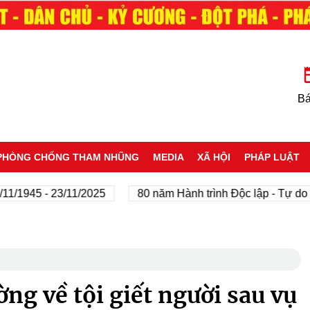
Bá
PHÒNG CHỐNG THAM NHŨNG
MEDIA
XÃ HỘI
PHÁP LUẬT
45 - 23/11/2025
80 năm Hành trình Độc lập - Tự do - Hạn
ng về tội giết người sau vụ