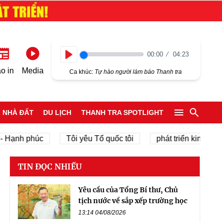
00:00
04:23
Play
o in
Media
Ca khúc:
Tự hào người làm báo Thanh tra
NHÀ ĐẤT
DU LỊCH
THANH TRA SPOTLIGHT
h phúc
Tôi yêu Tổ quốc tôi
phát triển kinh tế tư nhâ
TIN ĐỌC NHIỀU
Yêu cầu của Tổng Bí thư, Chủ
tịch nước về sắp xếp trường học
13:14 04/08/2026