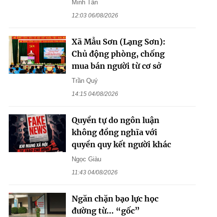
Minh Tân
12:03 06/08/2026
Xã Mẫu Sơn (Lạng Sơn):
Chủ động phòng, chống
mua bán người từ cơ sở
Trần Quý
14:15 04/08/2026
Quyền tự do ngôn luận
không đồng nghĩa với
quyền quy kết người khác
Ngọc Giàu
11:43 04/08/2026
Ngăn chặn bạo lực học
đường từ... “gốc”