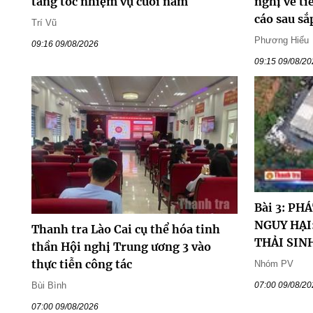
tăng tốc nhiệm vụ cuối năm
nghị về ti
cáo sau sắ
Trí Vũ
Phương Hiếu
09:16 09/08/2026
09:15 09/08/2
Bài 3: PH
NGUY HẠI
Thanh tra Lào Cai cụ thể hóa tinh
THẢI SIN
thần Hội nghị Trung ương 3 vào
thực tiễn công tác
Nhóm PV
Bùi Bình
07:00 09/08/2
07:00 09/08/2026