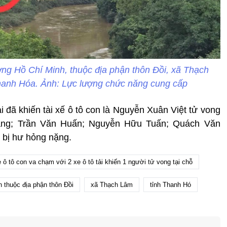
ờng Hồ Chí Minh, thuộc địa phận thôn Đồi, xã Thạch
hanh Hóa. Ảnh: Lực lượng chức năng cung cấp
ải đã khiến tài xế ô tô con là Nguyễn Xuân Việt tử vong
ắng; Trần Văn Huấn; Nguyễn Hữu Tuấn; Quách Văn
 bị hư hỏng nặng.
 ô tô con va chạm với 2 xe ô tô tải khiến 1 người tử vong tại chỗ
thuộc địa phận thôn Đồi
xã Thạch Lâm
tỉnh Thanh Hó