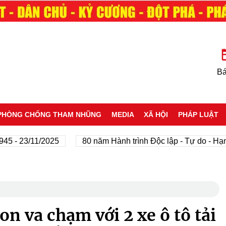
Bá
PHÒNG CHỐNG THAM NHŨNG
MEDIA
XÃ HỘI
PHÁP LUẬT
23/11/2025
80 năm Hành trình Độc lập - Tự do - Hạnh phú
n va chạm với 2 xe ô tô tải