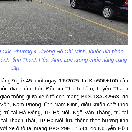
cầu Cúc Phương 4, đường Hồ Chí Minh, thuộc địa phận
ành, tỉnh Thanh Hóa. Ảnh: Lực lượng chức năng cung
cấp
oảng 9 giờ 45 phút ngày 9/6/2025, tại Km506+100 cầu
ộc địa phận thôn Đồi, xã Thạch Lâm, huyện Thạch
n giao thông giữa xe ô tô con mang BKS 18A-32563, do
 Vân, Nam Phong, tỉnh Nam Định, điều khiển chở theo
trú tại Hà Đông, TP Hà Nội; Ngô Văn Thắng, trú tại
 tại Thạch Thất, TP Hà Nội, lưu thông theo hướng tỉnh
 với xe ô tô tải mang BKS 29H-51594, do Nguyễn Hữu