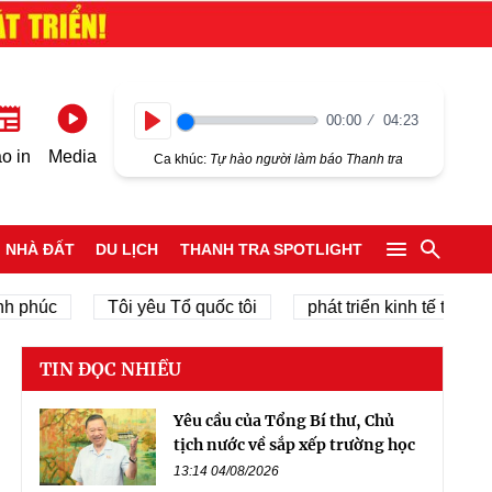
00:00
04:23
Play
o in
Media
Ca khúc:
Tự hào người làm báo Thanh tra
NHÀ ĐẤT
DU LỊCH
THANH TRA SPOTLIGHT
c
Tôi yêu Tổ quốc tôi
phát triển kinh tế tư nhân
TIN ĐỌC NHIỀU
Yêu cầu của Tổng Bí thư, Chủ
tịch nước về sắp xếp trường học
13:14 04/08/2026