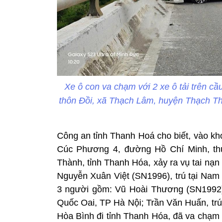
Xe ô con va chạm với 2 xe ô tải trên 
thôn Đồi, xã Thạch Lâm, huyện Thạch Th
Công an tỉnh Thanh Hoá cho biết, vào kh
Cúc Phương 4, đường Hồ Chí Minh, thu
Thành, tỉnh Thanh Hóa, xảy ra vụ tai nạ
Nguyễn Xuân Việt (SN1996), trú tại Nam
3 người gồm: Vũ Hoài Thương (SN1992) 
Quốc Oai, TP Hà Nội; Trần Văn Huấn, trú
Hòa Bình đi tỉnh Thanh Hóa, đã va chạm