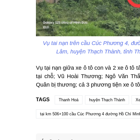
Vụ tai nạn trên cầu Cúc Phương 4, đư
Lâm, huyện Thạch Thành, tỉnh T
Vụ tại nạn giữa xe ô tô con và 2 xe ô tô t
tại chỗ; Vũ Hoài Thương; Ngô Văn Th
Quân bị thương; cả 3 phương tiện xe ô tô
TAGS
Thanh Hoá
huyện Thạch Thành
Xe
tại km 506+100 cầu Cúc Phương 4 đường Hồ Chí Minh 