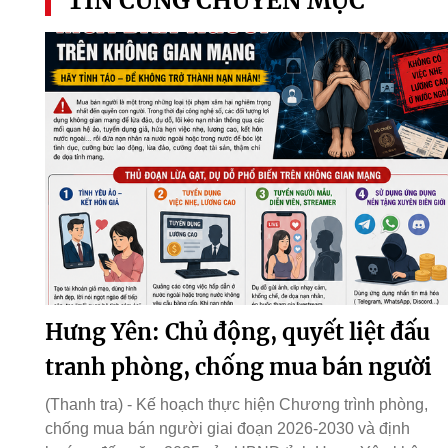
TIN CÙNG CHUYÊN MỤC
Hưng Yên: Chủ động, quyết liệt đấu
tranh phòng, chống mua bán người
(Thanh tra) - Kế hoạch thực hiện Chương trình phòng,
chống mua bán người giai đoạn 2026-2030 và định