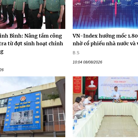
inh Bình: Nâng tầm công
VN-Index hướng mốc 1.8
tra từ đợt sinh hoạt chính
nhờ cổ phiếu nhà nước và 
ng
B.S
10:04 08/08/2026
026