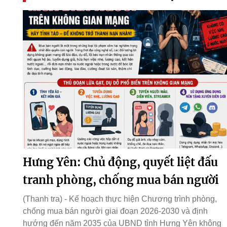
Hưng Yên: Chủ động, quyết liệt đấu
tranh phòng, chống mua bán người
(Thanh tra) - Kế hoạch thực hiện Chương trình phòng,
chống mua bán người giai đoạn 2026-2030 và định
hướng đến năm 2035 của UBND tỉnh Hưng Yên không