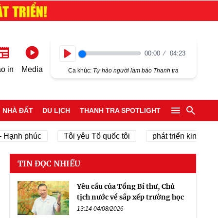
00:00
04:23
Play
o in
Media
Ca khúc:
Tự hào người làm báo Thanh tra
NHÀ ĐẤT
DU LỊCH
THANH TRA SPOTLIGHT
 phúc
Tôi yêu Tổ quốc tôi
phát triển kinh tế tư nhân
TIN ĐỌC NHIỀU
Yêu cầu của Tổng Bí thư, Chủ
tịch nước về sắp xếp trường học
13:14 04/08/2026