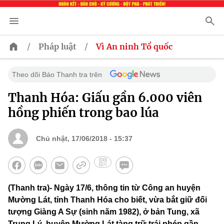
/
/
Pháp luật
Vì An ninh Tổ quốc
Theo dõi Báo Thanh tra trên
Thanh Hóa: Giấu gần 6.000 viên
hồng phiến trong bao lúa
Chủ nhật, 17/06/2018 - 15:37
(Thanh tra)- Ngày 17/6, thông tin từ Công an huyện
Mường Lát, tỉnh Thanh Hóa cho biết, vừa bắt giữ đối
tượng Giàng A Sự (sinh năm 1982), ở bản Tung, xã
Trung Lý, huyện Mường Lát tàng trữ trái phép gần