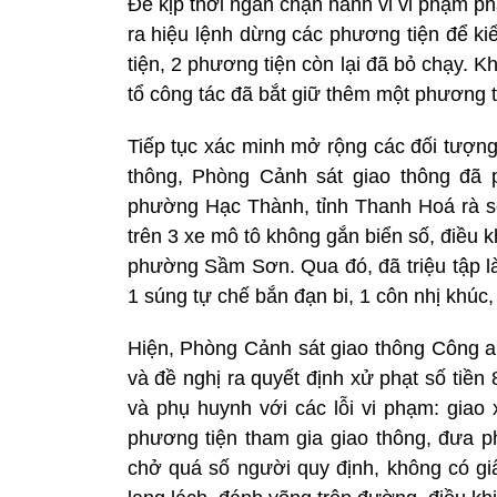
Để kịp thời ngăn chặn hành vi vi phạm phá
ra hiệu lệnh dừng các phương tiện để ki
tiện, 2 phương tiện còn lại đã bỏ chạy. K
tổ công tác đã bắt giữ thêm một phương t
Tiếp tục xác minh mở rộng các đối tượng 
thông, Phòng Cảnh sát giao thông đã
phường Hạc Thành, tỉnh Thanh Hoá rà soá
trên 3 xe mô tô không gắn biển số, điều k
phường Sầm Sơn. Qua đó, đã triệu tập là
1 súng tự chế bắn đạn bi, 1 côn nhị khúc,
Hiện, Phòng Cảnh sát giao thông Công a
và đề nghị ra quyết định xử phạt số tiền 
và phụ huynh với các lỗi vi phạm: giao
phương tiện tham gia giao thông, đưa p
chở quá số người quy định, không có giấ