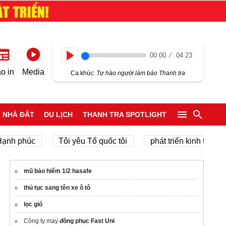
00:00
04:23
Play
o in
Media
Ca khúc:
Tự hào người làm báo Thanh tra
NHÀ ĐẤT
DU LỊCH
THANH TRA SPOTLIGHT
phúc
Tôi yêu Tổ quốc tôi
phát triển kinh tế tư nhân
mũ bảo hiểm 1/2 hasafe
thủ tục sang tên xe ô tô
lọc gió
Công ty may
đồng phục Fast Uni