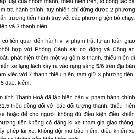
p luật của nhóm thanh, thiếu niên trên, tổ công tác đã
ểm tra hành chính, tuy nhiên chỉ dừng được 2 phương
hẩn trương tiến hành truy vết các phương tiện bỏ chạy,
iện và 3 thanh niên.
có liên quan đến hành vi vi phạm trật tự an toàn giao
 phối hợp với Phòng Cảnh sát cơ động và Công an
t, phát hiện thêm một vụ gồm 8 thanh, thiếu niên đi
hiển xe lạng lách xảy ra vào rạng sáng 5/6 trên địa bàn
m việc với 7 thanh thiếu niên, tạm giữ 3 phương tiện,
 5 dao, kiếm.
n tỉnh Thanh Hoá đã lập biên bản vi phạm hành chính
81,5 triệu đồng đối với các đối tượng thanh, thiếu niên
 xe hoặc để cho người không đủ điều kiện điều khiển
hương tiện không có đăng kí xe tham gia giao thông,
y phép lái xe, không đội mũ bảo hiểm, điều khiển xe