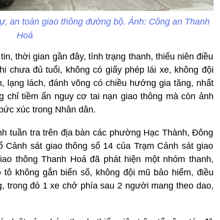
 tự, an toàn giao thông đường bộ. Ảnh: Công an Thanh
Hoá
n, thời gian gần đây, tình trạng thanh, thiếu niên điều
hi chưa đủ tuổi, không có giấy phép lái xe, không đội
 lạng lách, đánh võng có chiều hướng gia tăng, nhất
g chỉ tiềm ẩn nguy cơ tai nạn giao thông mà còn ảnh
 bức xúc trong Nhân dân.
ình tuần tra trên địa bàn các phường Hạc Thành, Đông
 Cảnh sát giao thông số 14 của Trạm Cảnh sát giao
ao thông Thanh Hoá đã phát hiện một nhóm thanh,
ô tô không gắn biển số, không đội mũ bảo hiểm, điều
g, trong đó 1 xe chở phía sau 2 người mang theo dao,