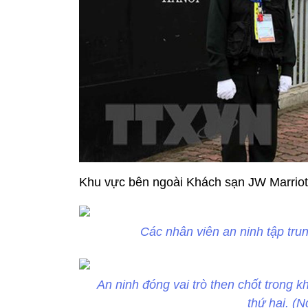
Khu vực bên ngoài Khách sạn JW Marriot
Các nhân viên an ninh tập tr
An ninh đóng vai trò then chốt trong 
thứ hai. (