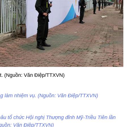
t. (Nguồn: Văn Điệp/TTXVN)
ung làm nhiệm vụ. (Nguồn: Văn Điệp/TTXVN)
khâu tổ chức Hội nghị Thượng đỉnh Mỹ-Triều Tiên lần
Nguồn: Văn Điệp/TTXVN)