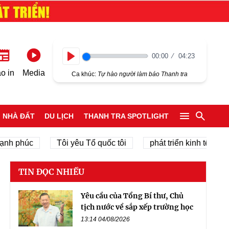
00:00
04:23
Play
o in
Media
Ca khúc:
Tự hào người làm báo Thanh tra
NHÀ ĐẤT
DU LỊCH
THANH TRA SPOTLIGHT
húc
Tôi yêu Tổ quốc tôi
phát triển kinh tế tư nhân
TIN ĐỌC NHIỀU
Yêu cầu của Tổng Bí thư, Chủ
tịch nước về sắp xếp trường học
13:14 04/08/2026