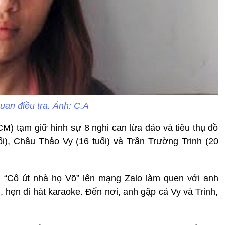
quan điều tra. Ảnh: C.A
) tạm giữ hình sự 8 nghi can lừa đảo và tiêu thụ đồ
i), Châu Thảo Vy (16 tuổi) và Trần Trường Trinh (20
n “Cô út nhà họ Võ” lên mạng Zalo làm quen với anh
, hẹn đi hát karaoke. Đến nơi, anh gặp cả Vy và Trinh,