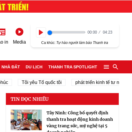
00:00
04:23
Play
o in
Media
Ca khúc:
Tự hào người làm báo Thanh tra
NHÀ ĐẤT
DU LỊCH
THANH TRA SPOTLIGHT
Tôi yêu Tổ quốc tôi
phát triển kinh tế tư nhân
ch
TIN ĐỌC NHIỀU
Tây Ninh: Công bố quyết định
thanh tra hoạt động kinh doanh
vàng trang sức, mỹ nghệ tại 5