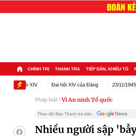
CHÍNH TRỊ
THANH TRA
TIẾP DÂN, KHIẾU TỐ
ại hội XIV
Đại hội XIV của Đảng
23/11/1945 - 23/1
Vì An ninh Tổ quốc
Pháp luật
/
Theo dõi Báo Thanh tra trên
Nhiều người sập 'bẫy