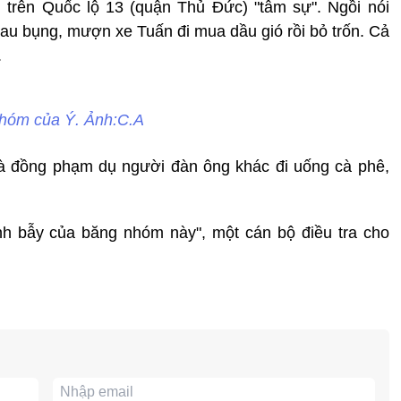
 trên Quốc lộ 13 (quận Thủ Đức) "tâm sự". Ngồi nói
u bụng, mượn xe Tuấn đi mua dầu gió rồi bỏ trốn. Cả
.
hóm của Ý. Ảnh:C.A
và đồng phạm dụ người đàn ông khác đi uống cà phê,
ính bẫy của băng nhóm này", một cán bộ điều tra cho