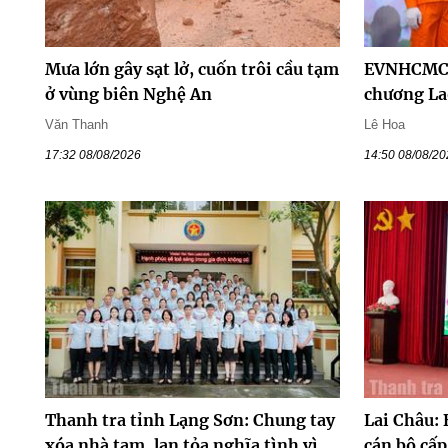
Mưa lớn gây sạt lở, cuốn trôi cầu tạm
EVNHCMC 
ở vùng biên Nghệ An
chương La
Văn Thanh
Lê Hoa
17:32 08/08/2026
14:50 08/08/2
Thanh tra tỉnh Lạng Sơn: Chung tay
Lai Châu:
xóa nhà tạm, lan tỏa nghĩa tình vì
cán bộ cấ