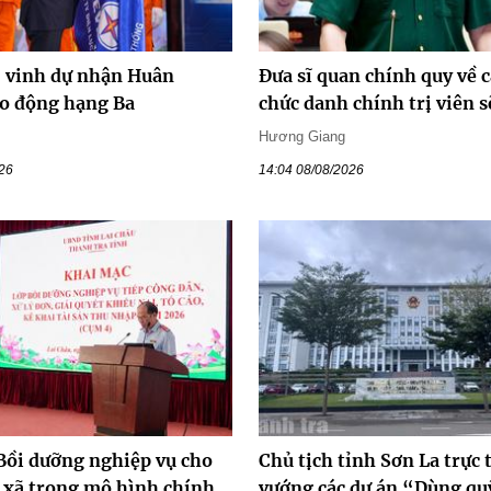
vinh dự nhận Huân
Đưa sĩ quan chính quy về c
o động hạng Ba
chức danh chính trị viên s
Hương Giang
026
14:04 08/08/2026
 Bồi dưỡng nghiệp vụ cho
Chủ tịch tỉnh Sơn La trực 
p xã trong mô hình chính
vướng các dự án “Dùng quỹ