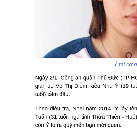
Ý tại cơ 
Ngày 2/1, Công an quận Thủ Đức (TP HCM
gian do Võ Thị Diễm Kiều Như Ý (19 tuổ
tuổi) cầm đầu.
Theo điều tra, Noel năm 2014, Ý lấy tê
Tuấn (31 tuổi, ngụ tỉnh Thừa Thiên - Huế)
còn Ý tỏ ra quý mến bạn mới quen.