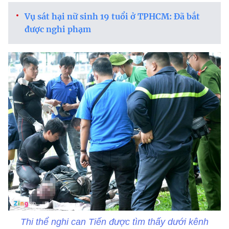
Vụ sát hại nữ sinh 19 tuổi ở TPHCM: Đã bắt
được nghi phạm
Thi thể nghi can Tiến được tìm thấy dưới kênh