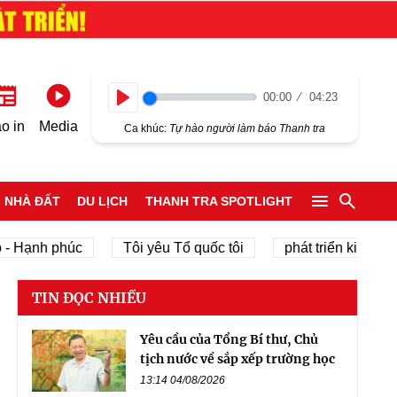
00:00
04:23
Play
o in
Media
Ca khúc:
Tự hào người làm báo Thanh tra
NHÀ ĐẤT
DU LỊCH
THANH TRA SPOTLIGHT
h phúc
Tôi yêu Tổ quốc tôi
phát triển kinh tế tư nhân
TIN ĐỌC NHIỀU
Yêu cầu của Tổng Bí thư, Chủ
tịch nước về sắp xếp trường học
13:14 04/08/2026