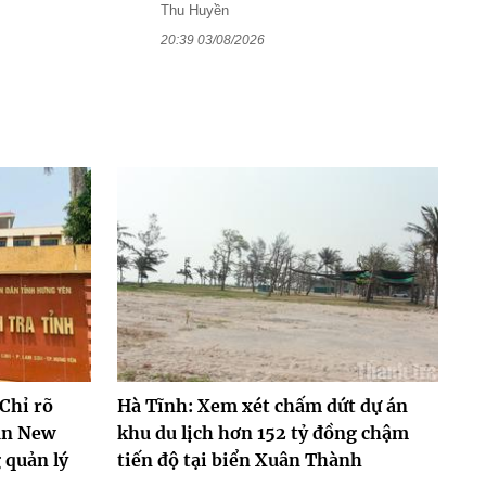
Thu Huyền
20:39 03/08/2026
Chỉ rõ
Hà Tĩnh: Xem xét chấm dứt dự án
án New
khu du lịch hơn 152 tỷ đồng chậm
 quản lý
tiến độ tại biển Xuân Thành