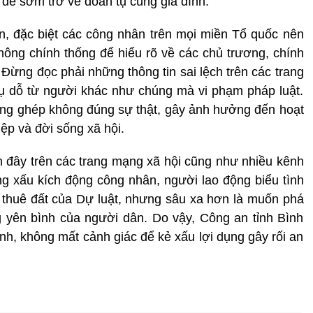
ể sớm trở về đoàn tụ cùng gia đình.
, đặc biệt các công nhân trên mọi miền Tổ quốc nên
thông chính thống để hiểu rõ về các chủ trương, chính
Đừng đọc phải những thông tin sai lệch trên các trang
ụ dỗ từ người khác như chúng mà vi phạm pháp luật.
, lồng ghép không đúng sự thật, gây ảnh hưởng đến hoạt
ệp và đời sống xã hội.
 đây trên các trang mạng xã hội cũng như nhiều kênh
ung xấu kích động công nhân, người lao động biểu tình
o thuê đất của Dự luật, nhưng sâu xa hơn là muốn phá
ng yên bình của người dân. Do vậy, Công an tỉnh Bình
h, không mất cảnh giác để kẻ xấu lợi dụng gây rối an