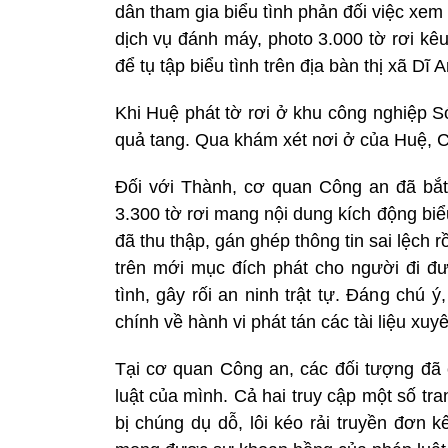
dân tham gia biểu tình phản đối việc xem 
dịch vụ đánh máy, photo 3.000 tờ rơi kê
để tụ tập biểu tình trên địa bàn thị xã Dĩ
Khi Huệ phát tờ rơi ở khu công nghiệp Só
quả tang. Qua khám xét nơi ở của Huệ, Côn
Đối với Thành, cơ quan Công an đã bắt
3.300 tờ rơi mang nội dung kích động biể
đã thu thập, gán ghép thông tin sai lệch r
trên mới mục đích phát cho người đi đ
tình, gây rối an ninh trật tự. Đáng chú
chính về hành vi phát tán các tài liệu xuy
Tại cơ quan Công an, các đối tượng đã 
luật của mình. Cả hai truy cập một số t
bị chúng dụ dỗ, lôi kéo rải truyền đơn k