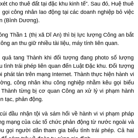
xét cho thuê đất tại đặc khu kinh tế”. Sau đó, Huệ thuê
u gọi công nhân lao động tại các doanh nghiệp bỏ việc
 An (Bình Dương).
ng Thần 1 (thị xã Dĩ An) thì bị lực lượng Công an bắt
g an thu giữ nhiều tài liệu, máy tính liên quan.
 quả tang Thành khi đối tượng đang photo số lượng
u tình trái phép liên quan đến Luật Đặc khu. Đối tượng
ồi phát tán trên mạng Internet. Thành thực hiện hành vi
ường, công nhân khu công nghiệp nhằm kêu gọi biểu
 ý, Thành từng bị cơ quan Công an xử lý vi phạm hành
ên tạc, phản động.
cúi đầu nhận tội và sám hối về hành vi vi phạm pháp
rang mạng của các tổ chức phản động từ nước ngoài và
êu gọi người dân tham gia biểu tình trái phép. Cả hai