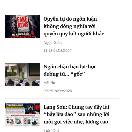
Quyền tự do ngôn luận
không đồng nghĩa với
quyền quy kết người khác
Ngọc Giàu
11:43 04/08/2026
Ngăn chặn bạo lực học
đường từ... “gốc”
Hải Hà
09:05 04/08/2026
Lạng Sơn: Chung tay đẩy lùi
“bẫy lừa đảo” sau những lời
mời gọi việc nhẹ, lương cao
Trần Quý