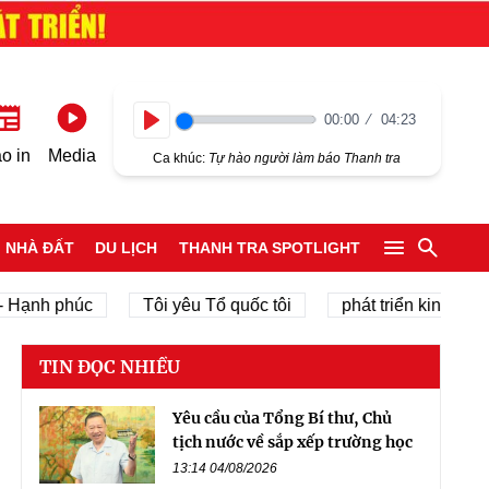
00:00
04:23
Play
o in
Media
Ca khúc:
Tự hào người làm báo Thanh tra
NHÀ ĐẤT
DU LỊCH
THANH TRA SPOTLIGHT
h phúc
Tôi yêu Tổ quốc tôi
phát triển kinh tế tư nhân
TIN ĐỌC NHIỀU
Yêu cầu của Tổng Bí thư, Chủ
tịch nước về sắp xếp trường học
13:14 04/08/2026