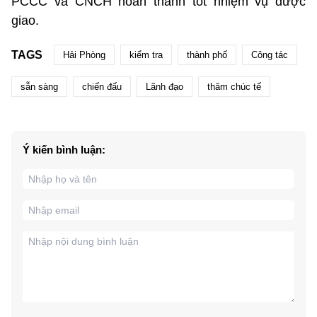
PCCC và CNCH hoàn thành tốt nhiệm vụ được
giao.
TAGS
Hải Phòng
kiểm tra
thành phố
Công tác
sẵn sàng
chiến đấu
Lãnh đạo
thăm chúc tế
Ý kiến bình luận: