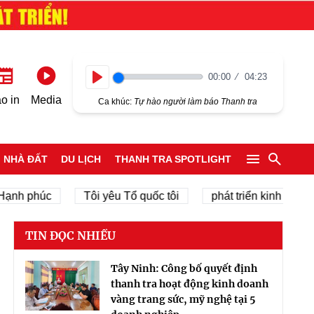
00:00
04:23
Play
o in
Media
Ca khúc:
Tự hào người làm báo Thanh tra
NHÀ ĐẤT
DU LỊCH
THANH TRA SPOTLIGHT
húc
Tôi yêu Tổ quốc tôi
phát triển kinh tế tư nhân
TIN ĐỌC NHIỀU
Tây Ninh: Công bố quyết định
thanh tra hoạt động kinh doanh
vàng trang sức, mỹ nghệ tại 5