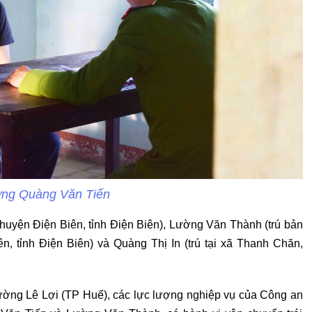
ợng Quàng Văn Tiến
 huyện Điện Biên, tỉnh Điện Biên), Lường Văn Thành (trú bản
, tỉnh Điện Biên) và Quàng Thị In (trú tại xã Thanh Chăn,
 đường Lê Lợi (TP Huế), các lực lượng nghiệp vụ của Công an