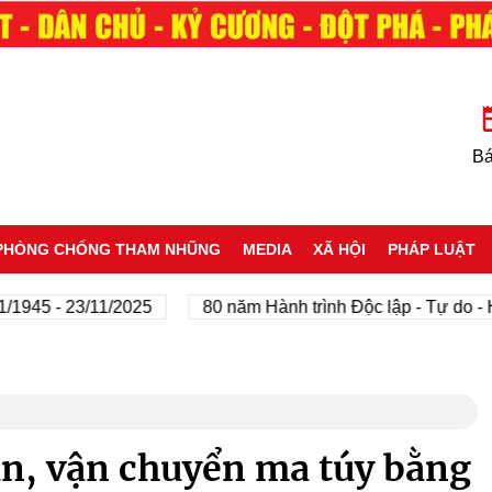
Bá
PHÒNG CHỐNG THAM NHŨNG
MEDIA
XÃ HỘI
PHÁP LUẬT
- 23/11/2025
80 năm Hành trình Độc lập - Tự do - Hạnh p
án, vận chuyển ma túy bằng