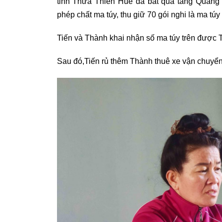
tỉnh Thừa Thiên Huế đã bắt quả tang Quàng 
phép chất ma túy, thu giữ 70 gói nghi là ma tú
Tiến và Thành khai nhận số ma túy trên được T
Sau đó,Tiến rủ thêm Thành thuê xe vận chuyển 