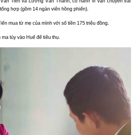
Văn Tiến và Lường Văn Thành, có hành vi vận chuyển trái
y tổng hợp (gồm 14 ngàn viên hồng phiến).
iến mua từ mẹ của mình với số tiền 175 triệu đồng.
ma túy vào Huế để tiêu thụ.