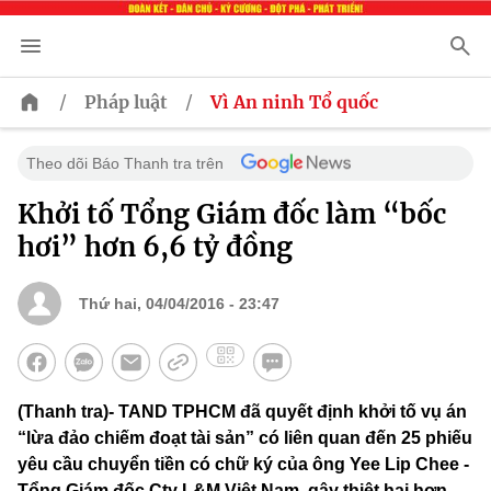
/
/
Pháp luật
Vì An ninh Tổ quốc
Theo dõi Báo Thanh tra trên
Khởi tố Tổng Giám đốc làm “bốc
hơi” hơn 6,6 tỷ đồng
Thứ hai, 04/04/2016 - 23:47
(Thanh tra)- TAND TPHCM đã quyết định khởi tố vụ án
“lừa đảo chiếm đoạt tài sản” có liên quan đến 25 phiếu
yêu cầu chuyển tiền có chữ ký của ông Yee Lip Chee -
Tổng Giám đốc Cty L&M Việt Nam, gây thiệt hại hơn