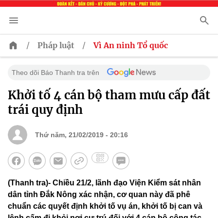
/
/
Pháp luật
Vì An ninh Tổ quốc
Theo dõi Báo Thanh tra trên
Khởi tố 4 cán bộ tham mưu cấp đất
trái quy định
Thứ năm, 21/02/2019 - 20:16
(Thanh tra)- Chiều 21/2, lãnh đạo Viện Kiểm sát nhân
dân tỉnh Đắk Nông xác nhận, cơ quan này đã phê
chuẩn các quyết định khởi tố vụ án, khởi tố bị can và
lệnh cấm đi khỏi nơi cư trú đối với 4 cán bộ công tác